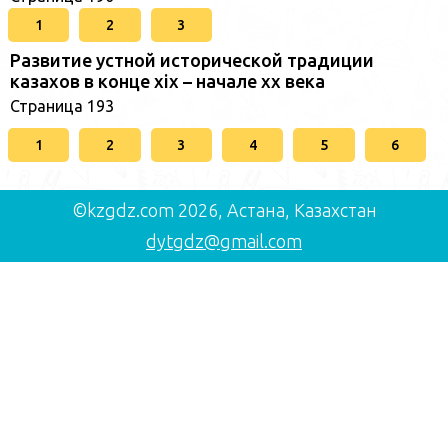
1
2
3
Развитие устной исторической традиции
казахов в конце xіх – начале хх века
Страница 193
1
2
3
4
5
6
©kzgdz.com 2026, Астана, Казахстан
dytgdz@gmail.com