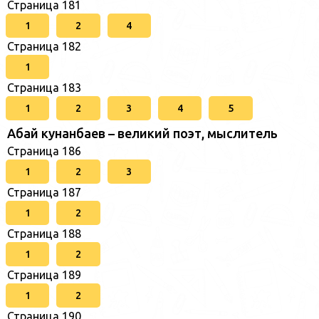
Страница 181
1
2
4
Страница 182
1
Страница 183
1
2
3
4
5
Абай кунанбаев – великий поэт, мыслитель
Страница 186
1
2
3
Страница 187
1
2
Страница 188
1
2
Страница 189
1
2
Страница 190