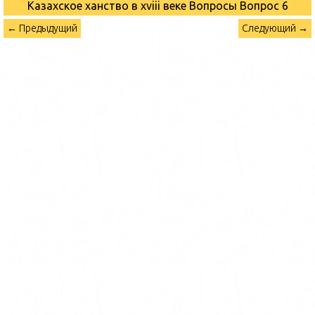
Казахское ханство в хviii веке Вопросы
Вопрос 6
← Предыдущий
Следующий →