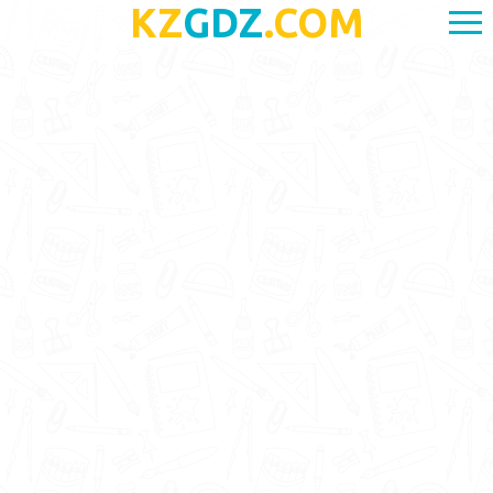
KZ
GDZ
.COM