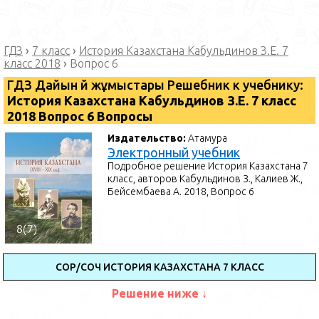
ГДЗ
›
7 класс
›
История Казахстана Кабульдинов З.Е. 7
класс 2018
›
Вопрос 6
ГДЗ Дайын үй жұмыстары Решебник к учебнику:
История Казахстана Кабульдинов З.Е. 7 класс
2018 Вопрос 6 Вопросы
Издательство:
Атамура
Электронный учебник
Подробное решение История Казахстана 7
класс, авторов Кабульдинов З., Калиев Ж.,
Бейсембаева А. 2018, Вопрос 6
СОР/СОЧ ИСТОРИЯ КАЗАХСТАНА 7 КЛАСС
Решение ниже ↓