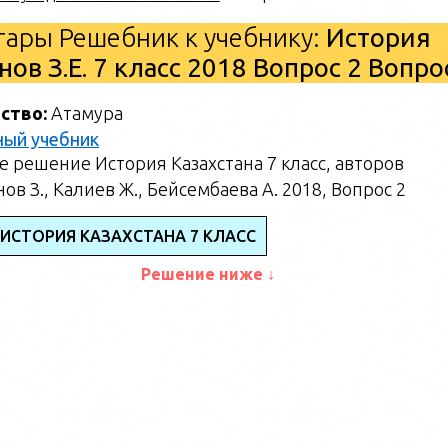
ары Решебник к учебнику:
История
ов З.Е. 7 класс 2018 Вопрос 2 Вопр
ство:
Атамура
ный учебник
 решение История Казахстана 7 класс, авторов
ов З., Калиев Ж., Бейсембаева А. 2018, Вопрос 2
 ИСТОРИЯ КАЗАХСТАНА 7 КЛАСС
Решение ниже ↓