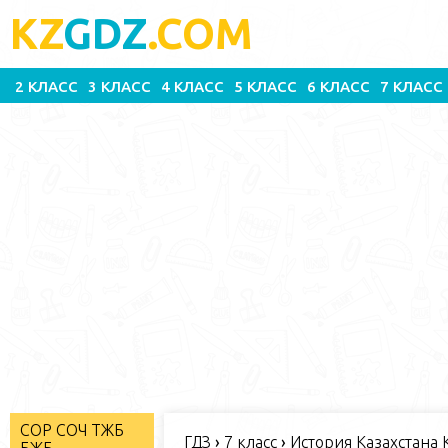
KZ
GDZ
.COM
2 КЛАСС
3 КЛАСС
4 КЛАСС
5 КЛАСС
6 КЛАСС
7 КЛАСС
СОР СОЧ ТЖБ
ГДЗ
›
7 класс
›
История Казахстана К