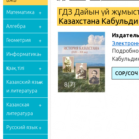
БЖБ
ГДЗ Дайын үй жұмыст
Математика
Казахстана Кабульдин
Алгебра
Издатель
Геометрия
Электрон
Подробное
Информатика
Кабульдин
Қазақ тілі
СОР/СОЧ
Казахский язык
и литература
Казахская
литература
Русский язык