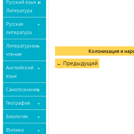
Русский язык и
Литература
Русская
литература
Литературное
Колонизация и на
чтение
← Предыдущий
Английский
язык
Самопознание
География
Биология
Физика