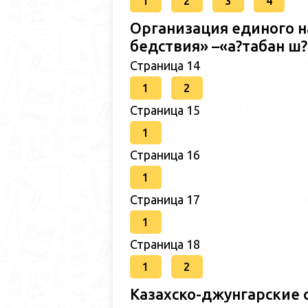
1
2
3
4
Организация единого н
бедствия» –«а?табан 
Страница 14
1
2
Страница 15
1
Страница 16
1
Страница 17
1
Страница 18
1
2
Казахско-джунгарские 