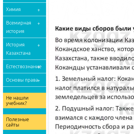
Химия
Всемирная
история
История
Казахстана
Естествознание
Основы права
Не нашли
учебник?
Полезные
сайты