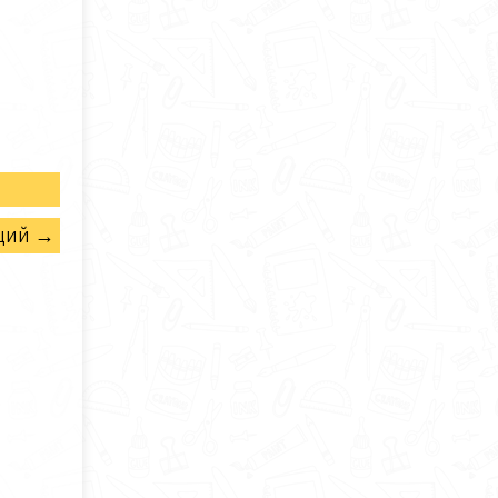
щий →