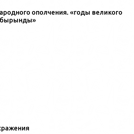
ародного ополчения. «годы великого
ш?бырынды»
сражения