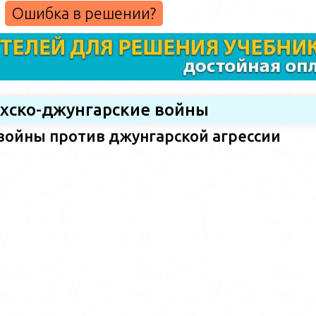
Ошибка в решении?
ахско-джунгарские войны
войны против джунгарской агрессии