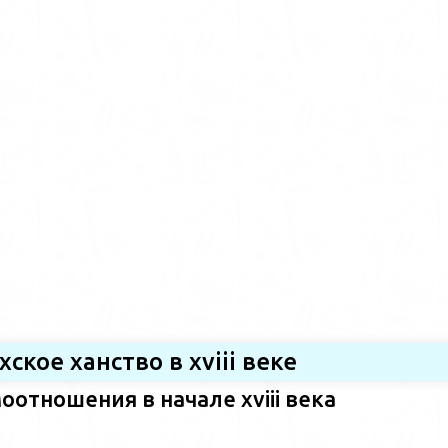
хское ханство в хviii веке
оотношения в начале xviii века