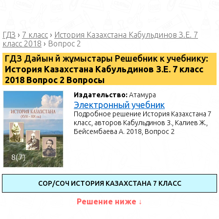
ГДЗ
›
7 класс
›
История Казахстана Кабульдинов З.Е. 7
класс 2018
›
Вопрос 2
ГДЗ Дайын үй жұмыстары Решебник к учебнику:
История Казахстана Кабульдинов З.Е. 7 класс
2018 Вопрос 2 Вопросы
Издательство:
Атамура
Электронный учебник
Подробное решение История Казахстана 7
класс, авторов Кабульдинов З., Калиев Ж.,
Бейсембаева А. 2018, Вопрос 2
СОР/СОЧ ИСТОРИЯ КАЗАХСТАНА 7 КЛАСС
Решение ниже ↓