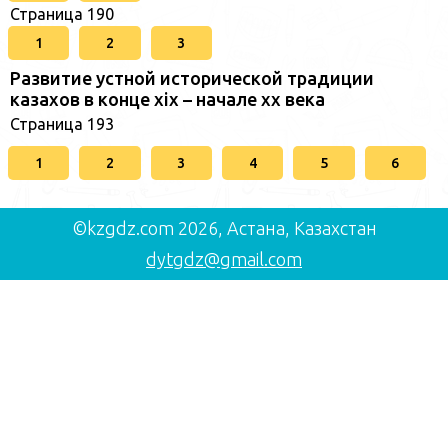
Страница 190
1
2
3
Развитие устной исторической традиции
казахов в конце xіх – начале хх века
Страница 193
1
2
3
4
5
6
©kzgdz.com 2026, Астана, Казахстан
dytgdz@gmail.com