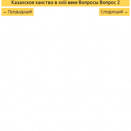
Казахское ханство в хviii веке Вопросы
Вопрос 2
← Предыдущий
Следующий →