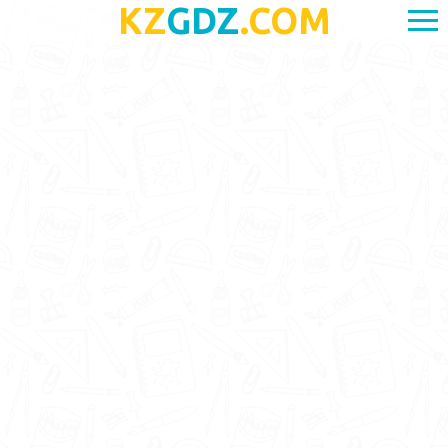
KZ
GDZ
.COM