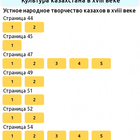
Культура казахстана в xviii веке
Устное народное творчество казахов в xviii веке
Страница 44
1
2
Страница 45
1
Страница 47
1
2
3
4
5
Страница 49
1
2
Страница 51
1
2
Страница 52
1
2
Страница 54
1
2
3
4
5