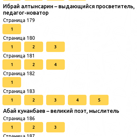
Ибрай алтынсарин – выдающийся просветитель,
педагог-новатор
Страница 179
1
Страница 180
1
2
3
Страница 181
1
2
4
Страница 182
1
Страница 183
1
2
3
4
5
Абай кунанбаев – великий поэт, мыслитель
Страница 186
1
2
3
Страница 187