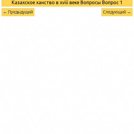
Казахское ханство в хviii веке Вопросы
Вопрос 1
← Предыдущий
Следующий →