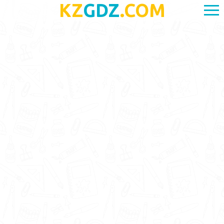
KZ
GDZ
.COM