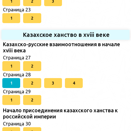
1
2
3
Страница 23
1
2
Казахское ханство в хviii веке
Казахско-русские взаимоотношения в начале
xviii века
Страница 27
1
2
Страница 28
1
2
3
4
Страница 29
1
2
Начало присоединения казахского ханства к
российской империи
Страница 30