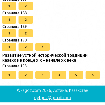
1
2
Страница 188
1
2
Страница 189
1
2
Страница 190
1
2
3
Развитие устной исторической традиции
казахов в конце xіх – начале хх века
Страница 193
1
2
3
4
5
6
©kzgdz.com 2026, Астана, Казахстан
dytgdz@gmail.com