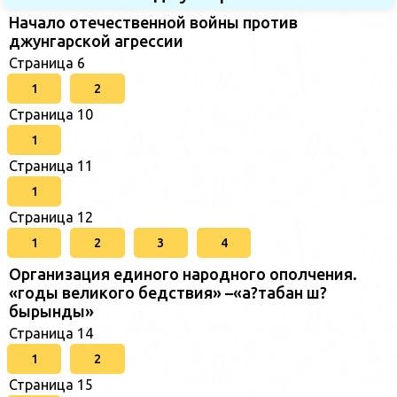
Начало отечественной войны против
джунгарской агрессии
Страница 6
1
2
Страница 10
1
Страница 11
1
Страница 12
1
2
3
4
Организация единого народного ополчения.
«годы великого бедствия» –«а?табан ш?
бырынды»
Страница 14
1
2
Страница 15