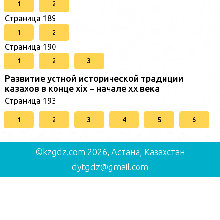
1
2
Страница 189
1
2
Страница 190
1
2
3
Развитие устной исторической традиции
казахов в конце xіх – начале хх века
Страница 193
1
2
3
4
5
6
©kzgdz.com 2026, Астана, Казахстан
dytgdz@gmail.com