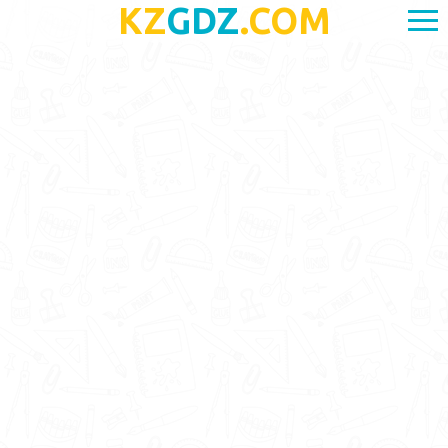
KZ
GDZ
.COM