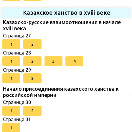
Казахское ханство в хviii веке
Казахско-русские взаимоотношения в начале
xviii века
Страница 27
1
2
Страница 28
1
2
3
4
Страница 29
1
2
Начало присоединения казахского ханства к
российской империи
Страница 30
1
2
Страница 31
1