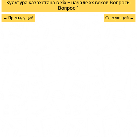
Культура казахстана в xix – начале хх веков Вопросы
Вопрос 1
← Предыдущий
Следующий →