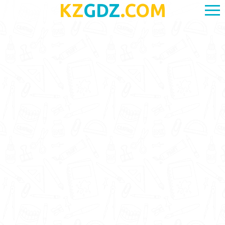
KZ
GDZ
.COM