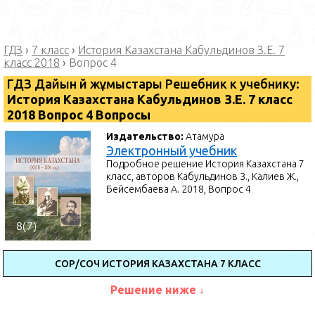
ГДЗ
›
7 класс
›
История Казахстана Кабульдинов З.Е. 7
класс 2018
›
Вопрос 4
ГДЗ Дайын үй жұмыстары Решебник к учебнику:
История Казахстана Кабульдинов З.Е. 7 класс
2018 Вопрос 4 Вопросы
Издательство:
Атамура
Электронный учебник
Подробное решение История Казахстана 7
класс, авторов Кабульдинов З., Калиев Ж.,
Бейсембаева А. 2018, Вопрос 4
СОР/СОЧ ИСТОРИЯ КАЗАХСТАНА 7 КЛАСС
Решение ниже ↓