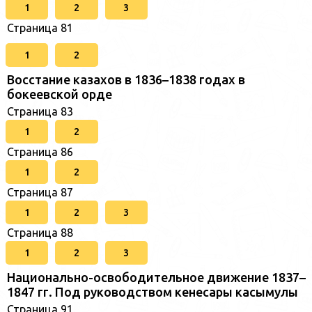
1
2
3
Страница 81
1
2
Восстание казахов в 1836–1838 годах в
бокеевской орде
Страница 83
1
2
Страница 86
1
2
Страница 87
1
2
3
Страница 88
1
2
3
Национально-освободительное движение 1837–
1847 гг. Под руководством кенесары касымулы
Страница 91