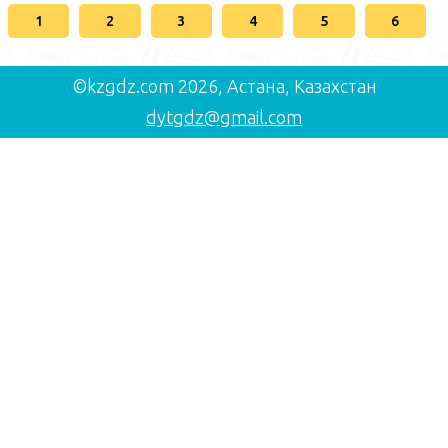
1
2
3
4
5
6
©kzgdz.com 2026, Астана, Казахстан
dytgdz@gmail.com