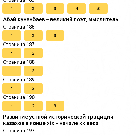
1
2
3
4
5
Абай кунанбаев – великий поэт, мыслитель
Страница 186
1
2
3
Страница 187
1
2
Страница 188
1
2
Страница 189
1
2
Страница 190
1
2
3
Развитие устной исторической традиции
казахов в конце xіх – начале хх века
Страница 193