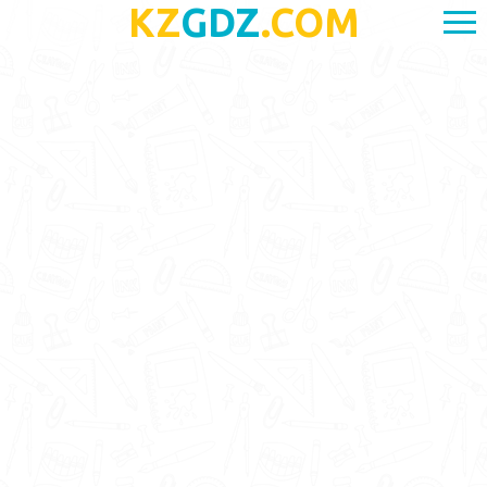
KZ
GDZ
.COM