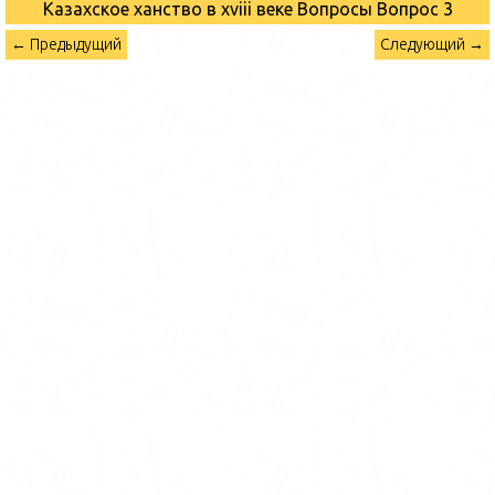
Казахское ханство в хviii веке Вопросы
Вопрос 3
← Предыдущий
Следующий →