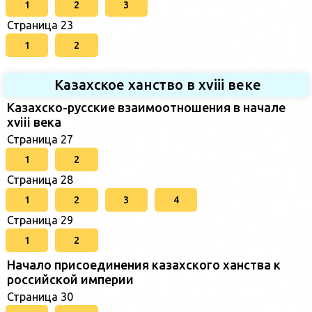
1
2
3
Страница 23
1
2
Казахское ханство в хviii веке
Казахско-русские взаимоотношения в начале
xviii века
Страница 27
1
2
Страница 28
1
2
3
4
Страница 29
1
2
Начало присоединения казахского ханства к
российской империи
Страница 30