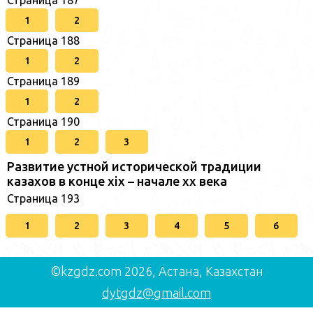
1
2
Страница 188
1
2
Страница 189
1
2
Страница 190
1
2
3
Развитие устной исторической традиции
казахов в конце xіх – начале хх века
Страница 193
1
2
3
4
5
6
©kzgdz.com 2026, Астана, Казахстан
dytgdz@gmail.com