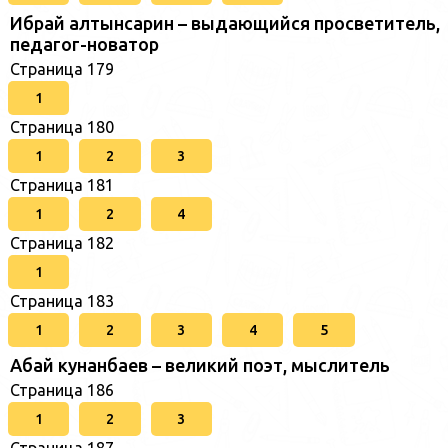
Ибрай алтынсарин – выдающийся просветитель,
педагог-новатор
Страница 179
1
Страница 180
1
2
3
Страница 181
1
2
4
Страница 182
1
Страница 183
1
2
3
4
5
Абай кунанбаев – великий поэт, мыслитель
Страница 186
1
2
3
Страница 187