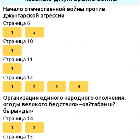
Начало отечественной войны против
джунгарской агрессии
Страница 6
1
2
Страница 10
1
Страница 11
1
Страница 12
1
2
3
4
Организация единого народного ополчения.
«годы великого бедствия» –«а?табан ш?
бырынды»
Страница 14
1
2
Страница 15