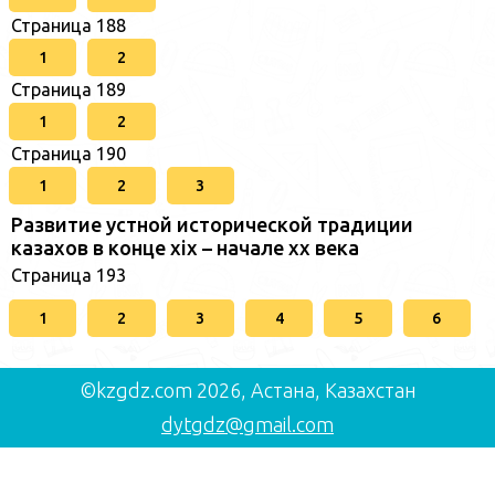
Страница 188
1
2
Страница 189
1
2
Страница 190
1
2
3
Развитие устной исторической традиции
казахов в конце xіх – начале хх века
Страница 193
1
2
3
4
5
6
©kzgdz.com 2026, Астана, Казахстан
dytgdz@gmail.com