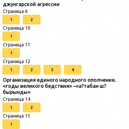
джунгарской агрессии
Страница 6
1
2
Страница 10
1
Страница 11
1
Страница 12
1
2
3
4
Организация единого народного ополчения.
«годы великого бедствия» –«а?табан ш?
бырынды»
Страница 14
1
2
Страница 15
1