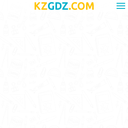
KZ
GDZ
.COM