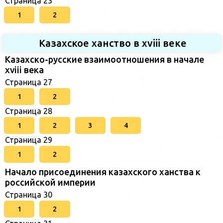
Страница 23
1
2
Казахское ханство в хviii веке
Казахско-русские взаимоотношения в начале
xviii века
Страница 27
1
2
Страница 28
1
2
3
4
Страница 29
1
2
Начало присоединения казахского ханства к
российской империи
Страница 30
1
2