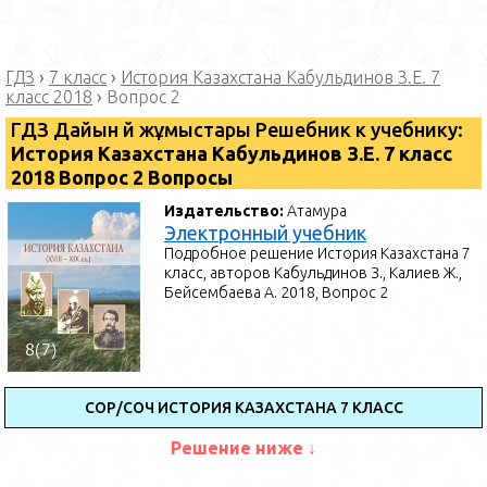
ГДЗ
›
7 класс
›
История Казахстана Кабульдинов З.Е. 7
класс 2018
›
Вопрос 2
ГДЗ Дайын үй жұмыстары Решебник к учебнику:
История Казахстана Кабульдинов З.Е. 7 класс
2018 Вопрос 2 Вопросы
Издательство:
Атамура
Электронный учебник
Подробное решение История Казахстана 7
класс, авторов Кабульдинов З., Калиев Ж.,
Бейсембаева А. 2018, Вопрос 2
СОР/СОЧ ИСТОРИЯ КАЗАХСТАНА 7 КЛАСС
Решение ниже ↓