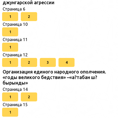
джунгарской агрессии
Страница 6
1
2
Страница 10
1
Страница 11
1
Страница 12
1
2
3
4
Организация единого народного ополчения.
«годы великого бедствия» –«а?табан ш?
бырынды»
Страница 14
1
2
Страница 15
1