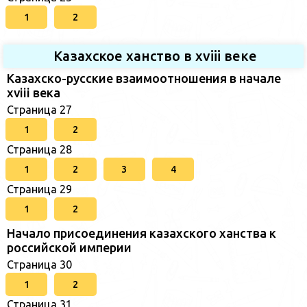
1
2
Казахское ханство в хviii веке
Казахско-русские взаимоотношения в начале
xviii века
Страница 27
1
2
Страница 28
1
2
3
4
Страница 29
1
2
Начало присоединения казахского ханства к
российской империи
Страница 30
1
2
Страница 31