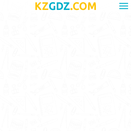
KZ
GDZ
.COM