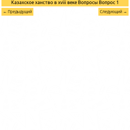
Казахское ханство в хviii веке Вопросы
Вопрос 1
← Предыдущий
Следующий →