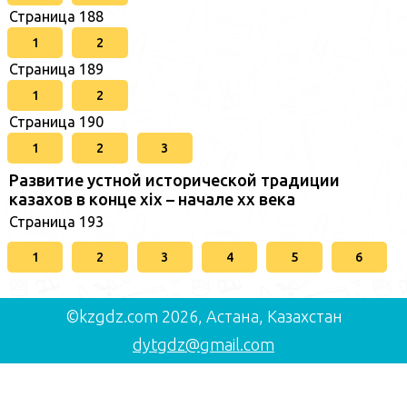
Страница 188
1
2
Страница 189
1
2
Страница 190
1
2
3
Развитие устной исторической традиции
казахов в конце xіх – начале хх века
Страница 193
1
2
3
4
5
6
©kzgdz.com 2026, Астана, Казахстан
dytgdz@gmail.com