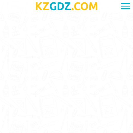
KZ
GDZ
.COM