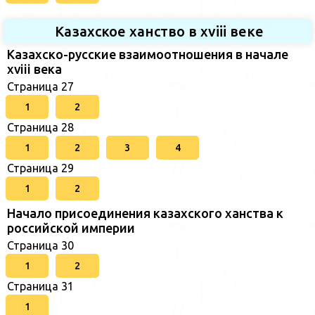
Казахское ханство в хviii веке
Казахско-русские взаимоотношения в начале
xviii века
Страница 27
1
2
Страница 28
1
2
3
4
Страница 29
1
2
Начало присоединения казахского ханства к
российской империи
Страница 30
1
2
Страница 31
1