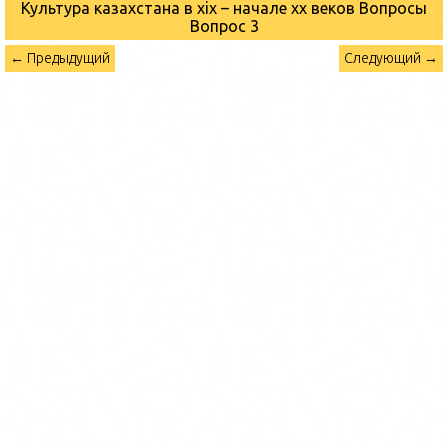
Культура казахстана в xix – начале хх веков Вопросы
Вопрос 3
← Предыдущий
Следующий →