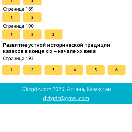
1
2
Страница 189
1
2
Страница 190
1
2
3
Развитие устной исторической традиции
казахов в конце xіх – начале хх века
Страница 193
1
2
3
4
5
6
©kzgdz.com 2026, Астана, Казахстан
dytgdz@gmail.com