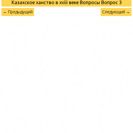
Казахское ханство в хviii веке Вопросы
Вопрос 3
← Предыдущий
Следующий →