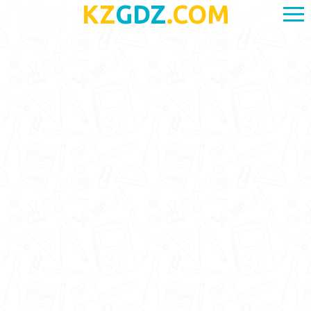
KZ
GDZ
.COM