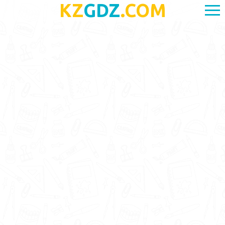
KZ
GDZ
.COM