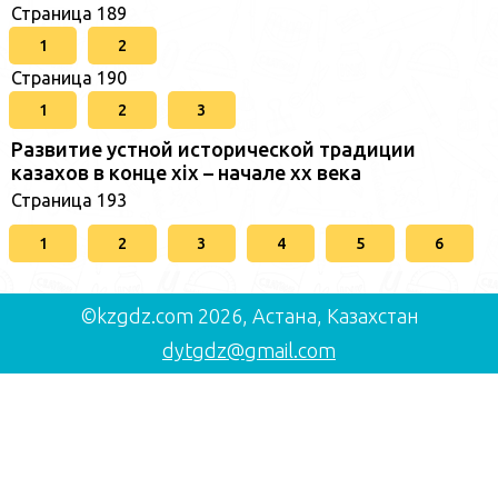
Страница 189
1
2
Страница 190
1
2
3
Развитие устной исторической традиции
казахов в конце xіх – начале хх века
Страница 193
1
2
3
4
5
6
©kzgdz.com 2026, Астана, Казахстан
dytgdz@gmail.com