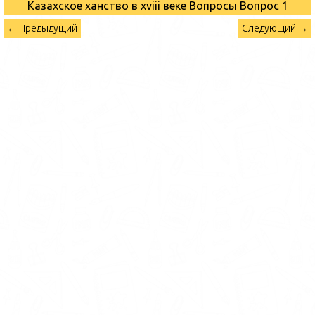
Казахское ханство в хviii веке Вопросы
Вопрос 1
← Предыдущий
Следующий →