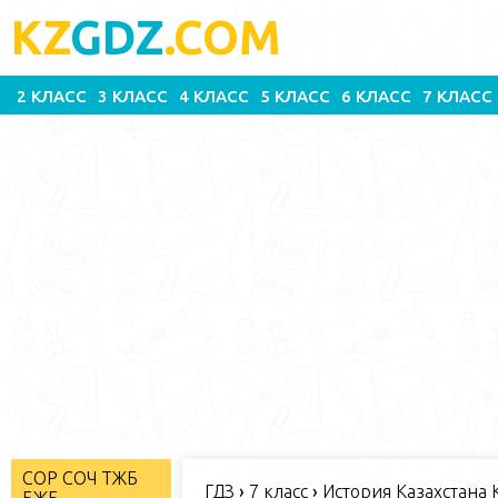
KZ
GDZ
.COM
2 КЛАСС
3 КЛАСС
4 КЛАСС
5 КЛАСС
6 КЛАСС
7 КЛАСС
СОР СОЧ ТЖБ
ГДЗ
›
7 класс
›
История Казахстана К