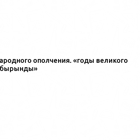
ародного ополчения. «годы великого
ш?бырынды»