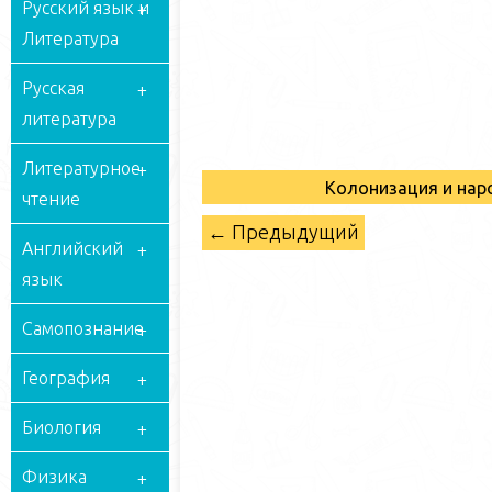
Русский язык и
Литература
Русская
литература
Литературное
Колонизация и на
чтение
← Предыдущий
Английский
язык
Самопознание
География
Биология
Физика