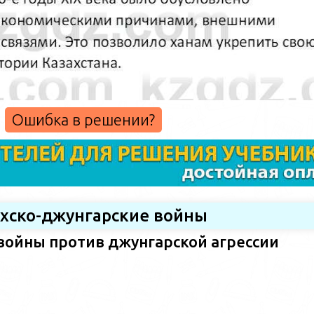
Ошибка в решении?
ахско-джунгарские войны
войны против джунгарской агрессии