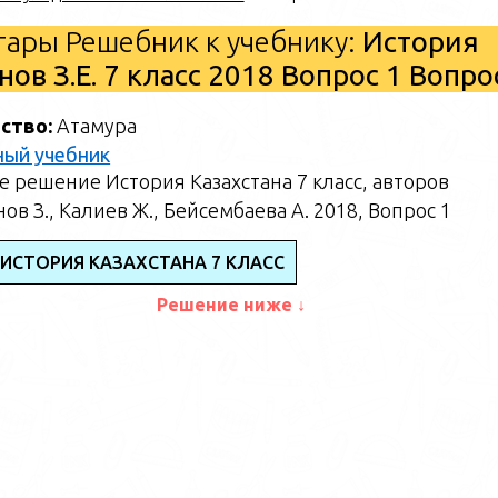
ары Решебник к учебнику:
История
ов З.Е. 7 класс 2018 Вопрос 1 Вопр
ство:
Атамура
ный учебник
 решение История Казахстана 7 класс, авторов
ов З., Калиев Ж., Бейсембаева А. 2018, Вопрос 1
 ИСТОРИЯ КАЗАХСТАНА 7 КЛАСС
Решение ниже ↓