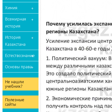
Химия
Всемирная
история
История
Казахстана
Естествознание
Основы права
Не нашли
учебник?
Полезные
сайты