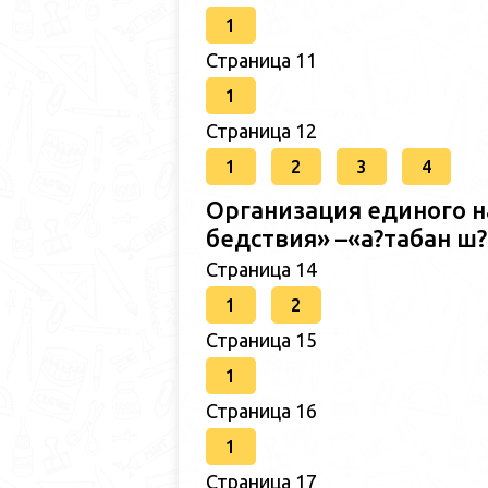
1
Страница 11
1
Страница 12
1
2
3
4
Организация единого н
бедствия» –«а?табан 
Страница 14
1
2
Страница 15
1
Страница 16
1
Страница 17