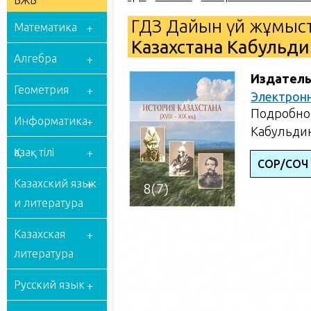
БЖБ
ГДЗ Дайын үй жұмыст
Математика
Казахстана Кабульдин
Алгебра
Издатель
Геометрия
Электрон
Подробное
Информатика
Кабульдин
Қазақ тілі
СОР/СОЧ
Казахский язык
и литература
Казахская
литература
Русский язык