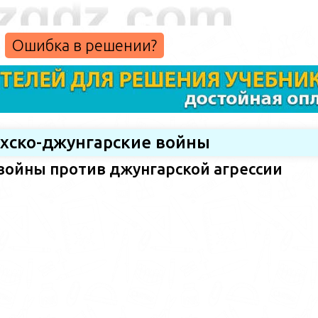
Ошибка в решении?
ахско-джунгарские войны
войны против джунгарской агрессии