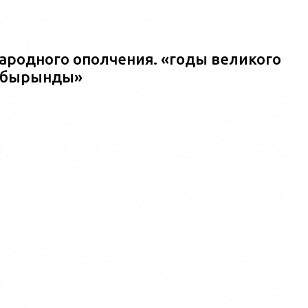
ародного ополчения. «годы великого
ш?бырынды»