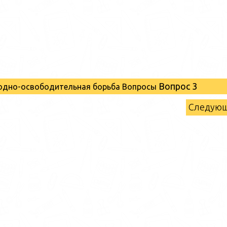
Вопрос 3
родно-освободительная борьба Вопросы
Следую