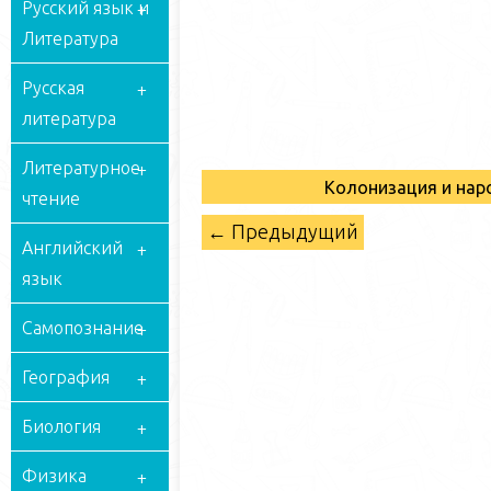
Русский язык и
Литература
Русская
литература
Литературное
Колонизация и на
чтение
← Предыдущий
Английский
язык
Самопознание
География
Биология
Физика