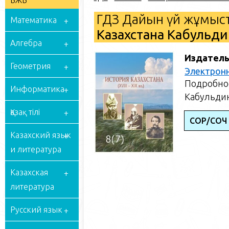
БЖБ
ГДЗ Дайын үй жұмыст
Математика
Казахстана Кабульдин
Алгебра
Издатель
Геометрия
Электрон
Подробное
Информатика
Кабульдин
Қазақ тілі
СОР/СОЧ
Казахский язык
и литература
Казахская
литература
Русский язык