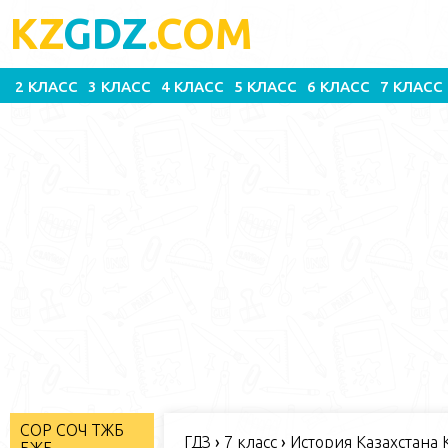
KZ
GDZ
.COM
2 КЛАСС
3 КЛАСС
4 КЛАСС
5 КЛАСС
6 КЛАСС
7 КЛАСС
СОР СОЧ ТЖБ
ГДЗ
›
7 класс
›
История Казахстана К