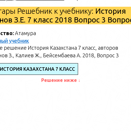
ары Решебник к учебнику:
История
ов З.Е. 7 класс 2018 Вопрос 3 Вопр
ство:
Атамура
ный учебник
 решение История Казахстана 7 класс, авторов
ов З., Калиев Ж., Бейсембаева А. 2018, Вопрос 3
 ИСТОРИЯ КАЗАХСТАНА 7 КЛАСС
Решение ниже ↓