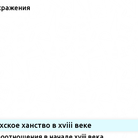
сражения
хское ханство в хviii веке
оотношения в начале xviii века