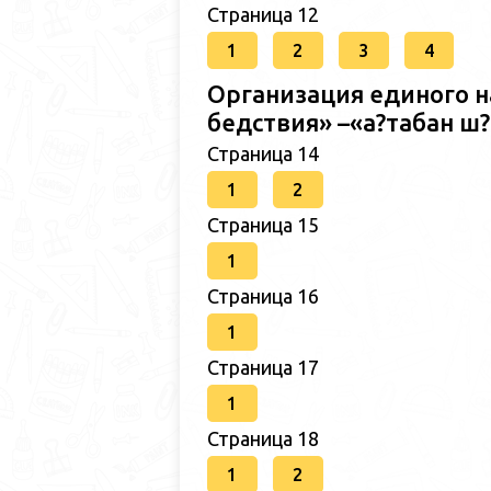
Страница 12
1
2
3
4
Организация единого н
бедствия» –«а?табан 
Страница 14
1
2
Страница 15
1
Страница 16
1
Страница 17
1
Страница 18
1
2