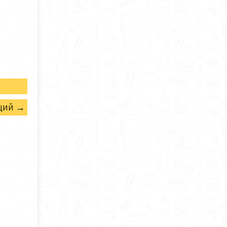
щий →