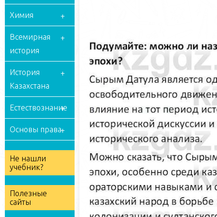
Химия
Всемирная
история
История
Казахстана
Естествознание
Основы права
Не нашли
учебник?
Полезные
сайты