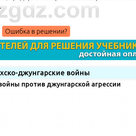
Ошибка в решении?
ахско-джунгарские войны
войны против джунгарской агрессии