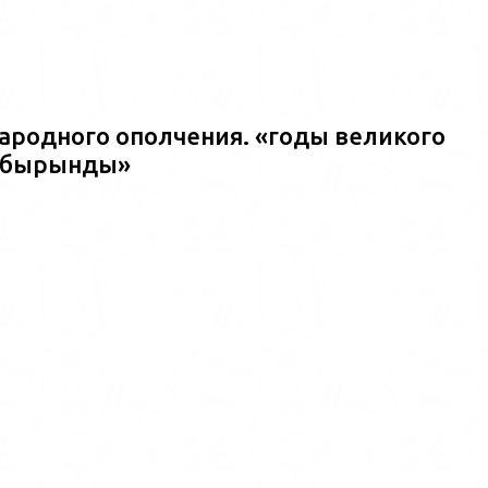
ародного ополчения. «годы великого
ш?бырынды»