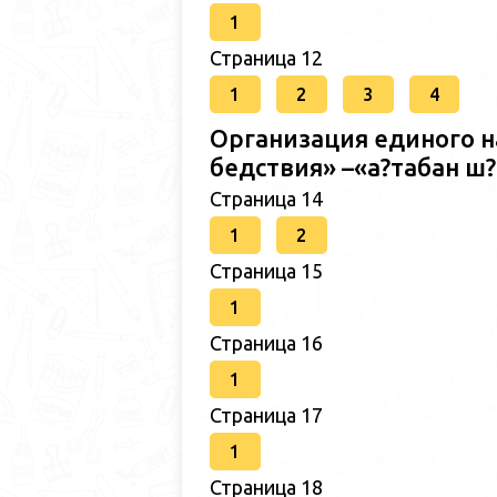
1
Страница 12
1
2
3
4
Организация единого н
бедствия» –«а?табан 
Страница 14
1
2
Страница 15
1
Страница 16
1
Страница 17
1
Страница 18