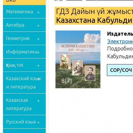
БЖБ
ГДЗ Дайын үй жұмыст
Математика
Казахстана Кабульдин
Алгебра
Издатель
Геометрия
Электрон
Подробное
Информатика
Кабульдин
Қазақ тілі
СОР/СОЧ
Казахский язык
и литература
Казахская
литература
Русский язык