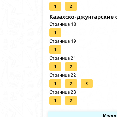
1
2
Казахско-джунгарские 
Страница 18
1
Страница 19
1
Страница 21
1
2
Страница 22
1
2
3
Страница 23
1
2
Каза