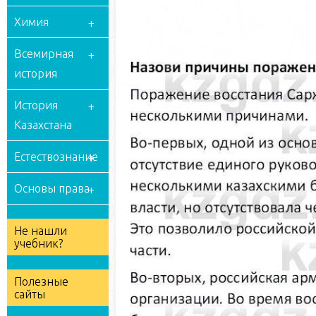
Химия
Всемирная
история
История
Казахстана
Естествознание
Основы права
Не нашли
учебник?
Полезные
сайты