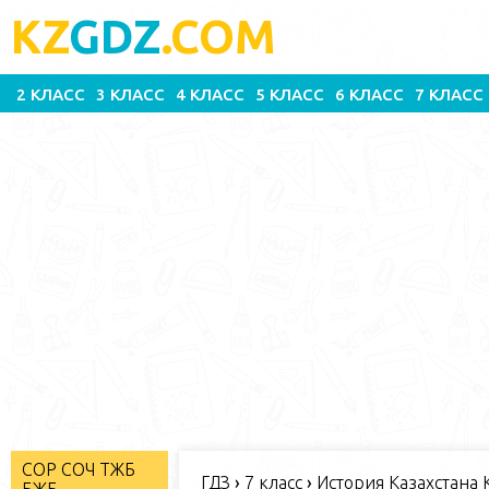
KZ
GDZ
.COM
2 КЛАСС
3 КЛАСС
4 КЛАСС
5 КЛАСС
6 КЛАСС
7 КЛАСС
СОР СОЧ ТЖБ
ГДЗ
›
7 класс
›
История Казахстана К