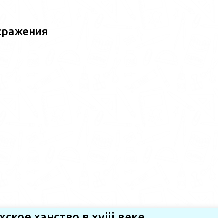
сражения
хское ханство в хviii веке