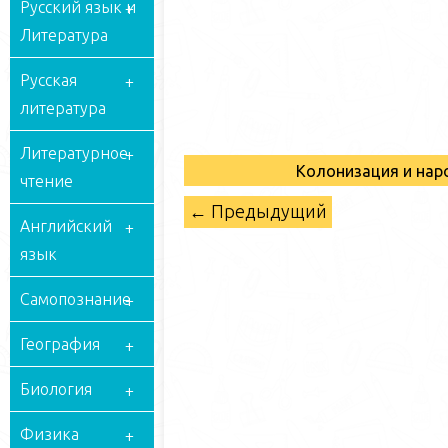
Русский язык и
Литература
Русская
литература
Литературное
Колонизация и на
чтение
← Предыдущий
Английский
язык
Самопознание
География
Биология
Физика