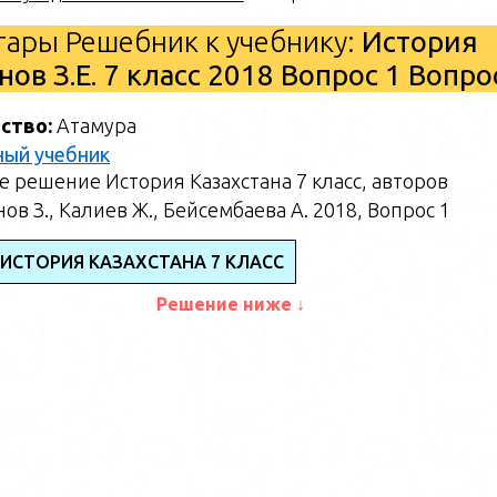
ары Решебник к учебнику:
История
ов З.Е. 7 класс 2018 Вопрос 1 Вопр
ство:
Атамура
ный учебник
 решение История Казахстана 7 класс, авторов
ов З., Калиев Ж., Бейсембаева А. 2018, Вопрос 1
 ИСТОРИЯ КАЗАХСТАНА 7 КЛАСС
Решение ниже ↓