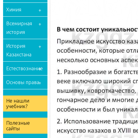
Химия
Всемирная
история
История
Казахстана
Естествознание
Основы права
Не нашли
учебник?
Полезные
сайты