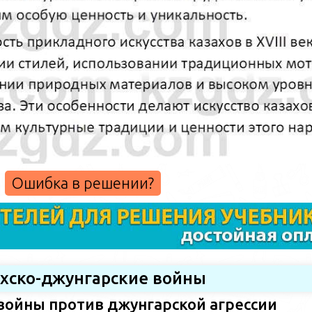
Ошибка в решении?
ахско-джунгарские войны
войны против джунгарской агрессии