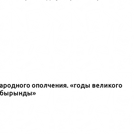
ародного ополчения. «годы великого
ш?бырынды»