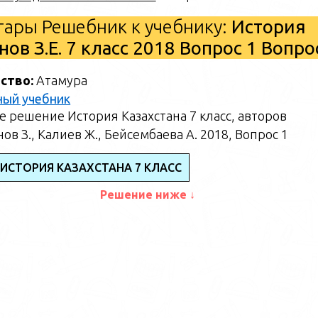
ары Решебник к учебнику:
История
ов З.Е. 7 класс 2018 Вопрос 1 Вопр
ство:
Атамура
ный учебник
 решение История Казахстана 7 класс, авторов
ов З., Калиев Ж., Бейсембаева А. 2018, Вопрос 1
 ИСТОРИЯ КАЗАХСТАНА 7 КЛАСС
Решение ниже ↓