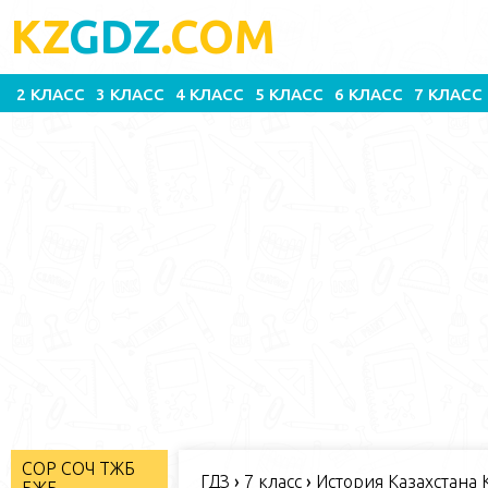
KZ
GDZ
.COM
2 КЛАСС
3 КЛАСС
4 КЛАСС
5 КЛАСС
6 КЛАСС
7 КЛАСС
СОР СОЧ ТЖБ
ГДЗ
›
7 класс
›
История Казахстана К