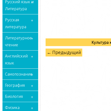
Русский язык и
Литература
Русская
литература
Литературное
Культура 
чтение
← Предыдущий
Английский
язык
Самопознание
География
Биология
Физика