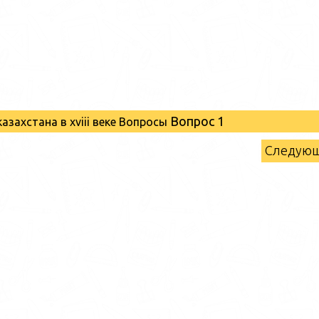
Вопрос 1
казахстана в xviii веке Вопросы
Следую