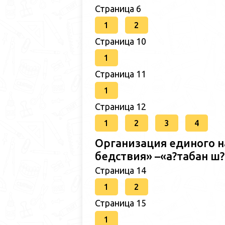
Страница 6
1
2
Страница 10
1
Страница 11
1
Страница 12
1
2
3
4
Организация единого н
бедствия» –«а?табан 
Страница 14
1
2
Страница 15
1