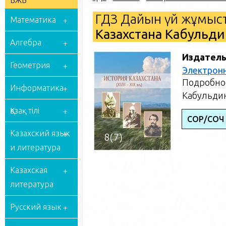
БЖБ
ГДЗ Дайын үй жұмыст
Математика
Казахстана Кабульдин
Алгебра
Издатель
Геометрия
Электрон
Подробное
Информатика
Кабульдин
Қазақ тілі
СОР/СОЧ
Казахский язык
и литература
Казахская
литература
Русский язык