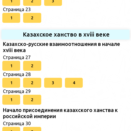
1
2
3
Страница 23
1
2
Казахское ханство в хviii веке
Казахско-русские взаимоотношения в начале
xviii века
Страница 27
1
2
Страница 28
1
2
3
4
Страница 29
1
2
Начало присоединения казахского ханства к
российской империи
Страница 30