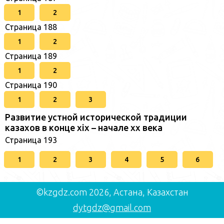
1
2
Страница 188
1
2
Страница 189
1
2
Страница 190
1
2
3
Развитие устной исторической традиции
казахов в конце xіх – начале хх века
Страница 193
1
2
3
4
5
6
©kzgdz.com 2026, Астана, Казахстан
dytgdz@gmail.com