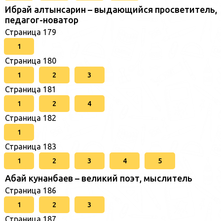
Ибрай алтынсарин – выдающийся просветитель,
педагог-новатор
Страница 179
1
Страница 180
1
2
3
Страница 181
1
2
4
Страница 182
1
Страница 183
1
2
3
4
5
Абай кунанбаев – великий поэт, мыслитель
Страница 186
1
2
3
Страница 187