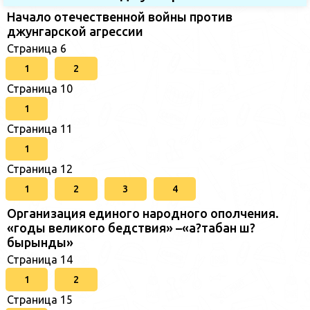
Начало отечественной войны против
джунгарской агрессии
Страница 6
1
2
Страница 10
1
Страница 11
1
Страница 12
1
2
3
4
Организация единого народного ополчения.
«годы великого бедствия» –«а?табан ш?
бырынды»
Страница 14
1
2
Страница 15