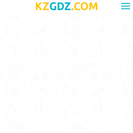
KZ
GDZ
.COM