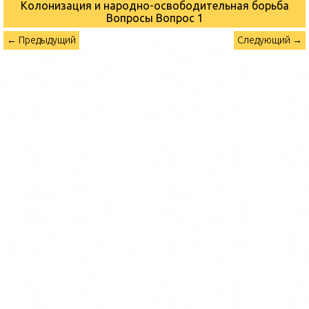
Колонизация и народно-освободительная борьба
Вопросы
Вопрос 1
← Предыдущий
Следующий →