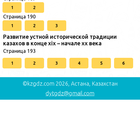
1
2
Страница 190
1
2
3
Развитие устной исторической традиции
казахов в конце xіх – начале хх века
Страница 193
1
2
3
4
5
6
©kzgdz.com 2026, Астана, Казахстан
dytgdz@gmail.com