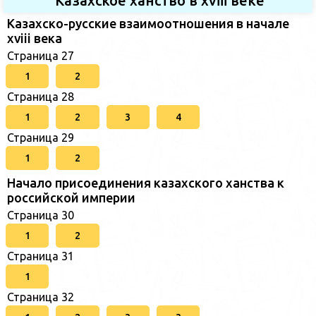
Казахское ханство в хviii веке
Казахско-русские взаимоотношения в начале
xviii века
Страница 27
1
2
Страница 28
1
2
3
4
Страница 29
1
2
Начало присоединения казахского ханства к
российской империи
Страница 30
1
2
Страница 31
1
Страница 32