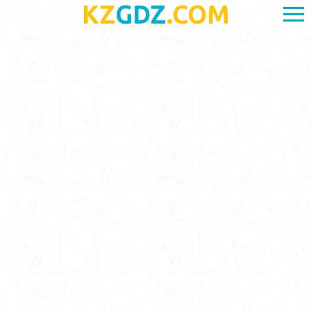
KZ
GDZ
.COM