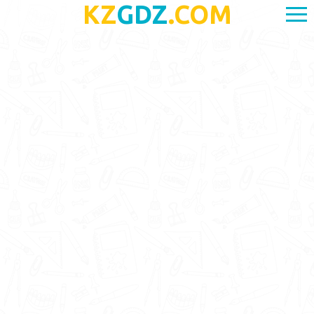
KZ
GDZ
.COM