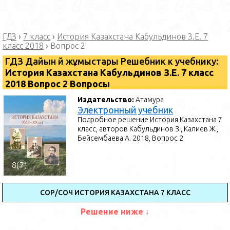
ГДЗ
›
7 класс
›
История Казахстана Кабульдинов З.Е. 7
класс 2018
›
Вопрос 2
ГДЗ Дайын үй жұмыстары Решебник к учебнику:
История Казахстана Кабульдинов З.Е. 7 класс
2018 Вопрос 2 Вопросы
Издательство:
Атамура
Электронный учебник
Подробное решение История Казахстана 7
класс, авторов Кабульдинов З., Калиев Ж.,
Бейсембаева А. 2018, Вопрос 2
СОР/СОЧ ИСТОРИЯ КАЗАХСТАНА 7 КЛАСС
Решение ниже ↓