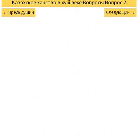
Казахское ханство в хviii веке Вопросы
Вопрос 2
← Предыдущий
Следующий →