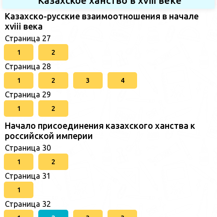
Казахское ханство в хviii веке
Казахско-русские взаимоотношения в начале
xviii века
Страница 27
1
2
Страница 28
1
2
3
4
Страница 29
1
2
Начало присоединения казахского ханства к
российской империи
Страница 30
1
2
Страница 31
1
Страница 32