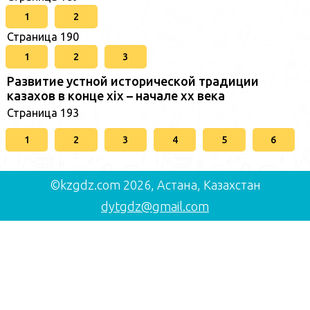
1
2
Страница 190
1
2
3
Развитие устной исторической традиции
казахов в конце xіх – начале хх века
Страница 193
1
2
3
4
5
6
©kzgdz.com 2026, Астана, Казахстан
dytgdz@gmail.com