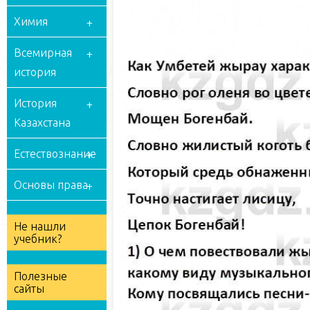
Химия
Всемирная
история
История
Казахстана
Естествознание
Основы права
Не нашли
учебник?
Полезные
сайты