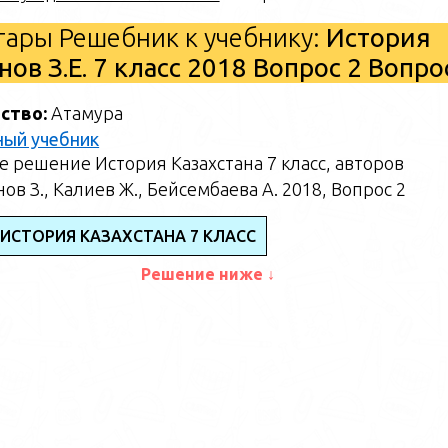
ары Решебник к учебнику:
История
ов З.Е. 7 класс 2018 Вопрос 2 Вопр
ство:
Атамура
ный учебник
 решение История Казахстана 7 класс, авторов
ов З., Калиев Ж., Бейсембаева А. 2018, Вопрос 2
 ИСТОРИЯ КАЗАХСТАНА 7 КЛАСС
Решение ниже ↓