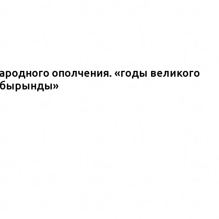
ародного ополчения. «годы великого
ш?бырынды»