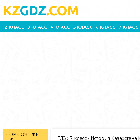
KZ
GDZ
.COM
2 КЛАСС
3 КЛАСС
4 КЛАСС
5 КЛАСС
6 КЛАСС
7 КЛАСС
СОР СОЧ ТЖБ
ГДЗ
›
7 класс
›
История Казахстана К