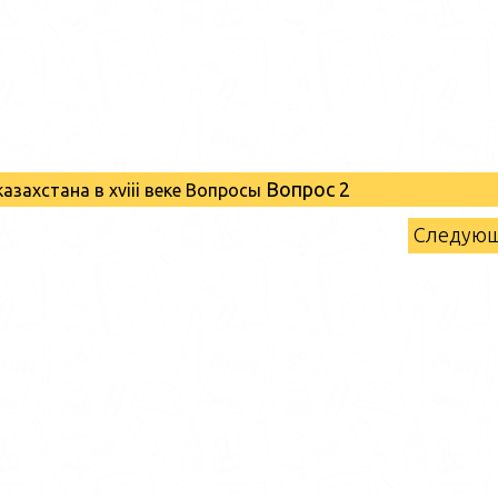
Вопрос 2
казахстана в xviii веке Вопросы
Следую