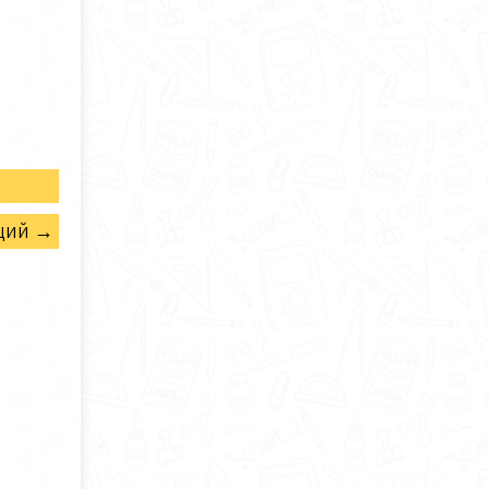
щий →