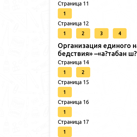
Страница 11
1
Страница 12
1
2
3
4
Организация единого н
бедствия» –«а?табан 
Страница 14
1
2
Страница 15
1
Страница 16
1
Страница 17
1