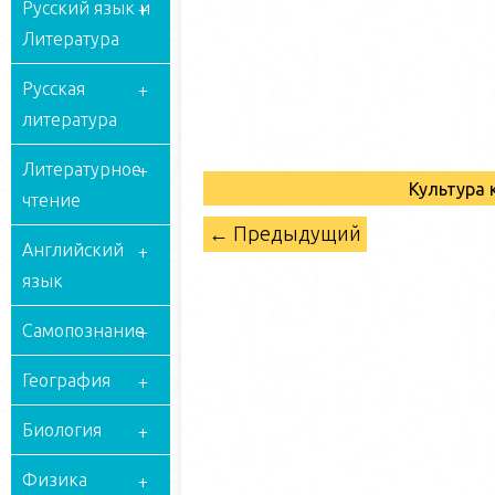
Русский язык и
Литература
Русская
литература
Литературное
Культура 
чтение
← Предыдущий
Английский
язык
Самопознание
География
Биология
Физика