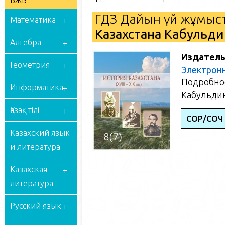
БЖБ
ГДЗ Дайын үй жұмыст
Математика
Казахстана Кабульдин
Алгебра
Издатель
Геометрия
Электрон
Подробное
Информатика
Кабульдин
Қазақ тілі
СОР/СОЧ
Казахский язык
и литература
Казахская
литература
Русский язык