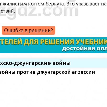
Ошибка в решении?
ахско-джунгарские войны
войны против джунгарской агрессии