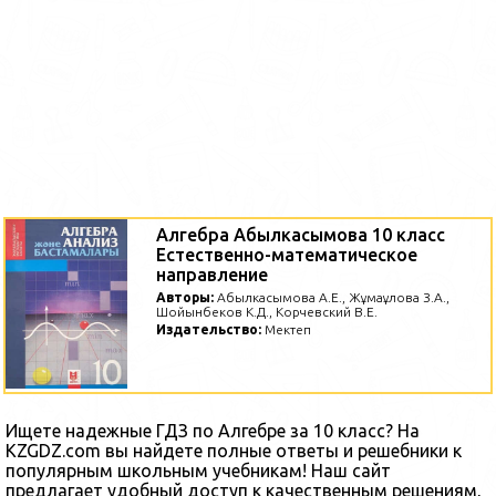
Алгебра Абылкасымова 10 класс
Естественно-математическое
направление
Авторы:
Абылкасымова А.Е., Жұмағұлова З.А.,
Шойынбеков К.Д., Корчевский В.Е.
Издательство:
Мектеп
Ищете надежные ГДЗ по Алгебре за 10 класс? На
KZGDZ.com вы найдете полные ответы и решебники к
популярным школьным учебникам! Наш сайт
предлагает удобный доступ к качественным решениям,