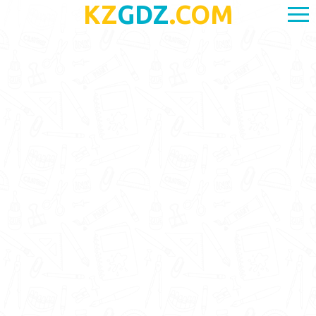
KZ
GDZ
.COM