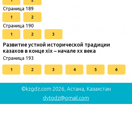
Страница 189
1
2
Страница 190
1
2
3
Развитие устной исторической традиции
казахов в конце xіх – начале хх века
Страница 193
1
2
3
4
5
6
©kzgdz.com 2026, Астана, Казахстан
dytgdz@gmail.com