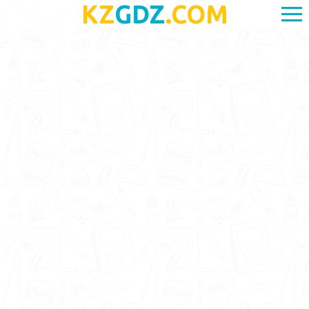
KZ
GDZ
.COM