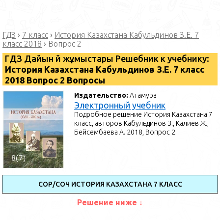
ГДЗ
›
7 класс
›
История Казахстана Кабульдинов З.Е. 7
класс 2018
›
Вопрос 2
ГДЗ Дайын үй жұмыстары Решебник к учебнику:
История Казахстана Кабульдинов З.Е. 7 класс
2018 Вопрос 2 Вопросы
Издательство:
Атамура
Электронный учебник
Подробное решение История Казахстана 7
класс, авторов Кабульдинов З., Калиев Ж.,
Бейсембаева А. 2018, Вопрос 2
СОР/СОЧ ИСТОРИЯ КАЗАХСТАНА 7 КЛАСС
Решение ниже ↓