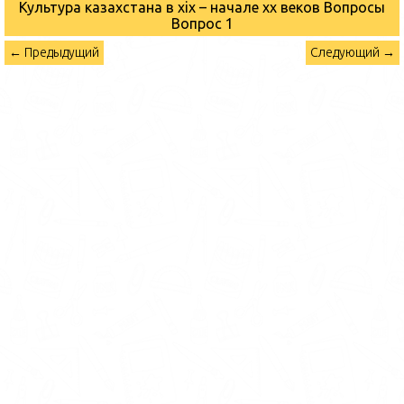
Культура казахстана в xix – начале хх веков Вопросы
Вопрос 1
← Предыдущий
Следующий →