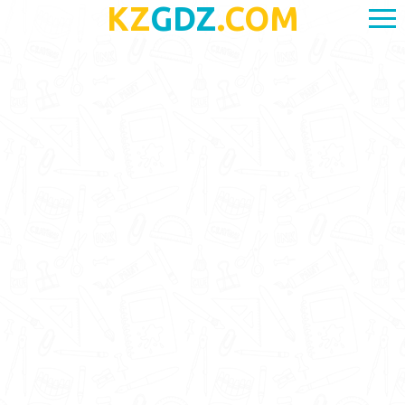
KZ
GDZ
.COM