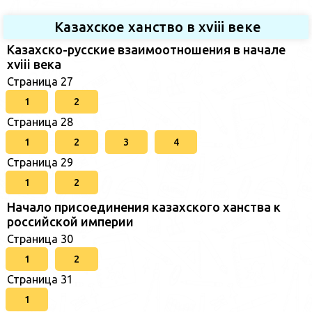
Казахское ханство в хviii веке
Казахско-русские взаимоотношения в начале
xviii века
Страница 27
1
2
Страница 28
1
2
3
4
Страница 29
1
2
Начало присоединения казахского ханства к
российской империи
Страница 30
1
2
Страница 31
1