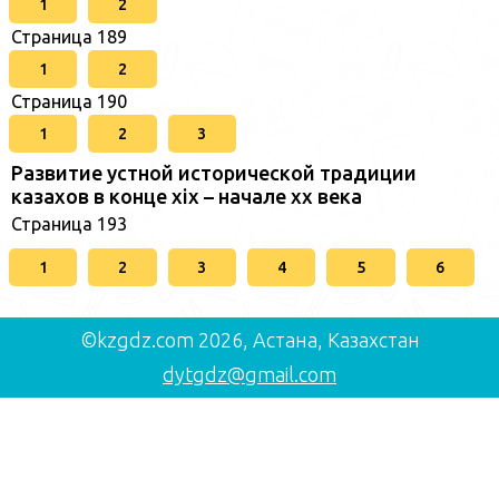
1
2
Страница 189
1
2
Страница 190
1
2
3
Развитие устной исторической традиции
казахов в конце xіх – начале хх века
Страница 193
1
2
3
4
5
6
©kzgdz.com 2026, Астана, Казахстан
dytgdz@gmail.com