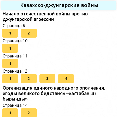
Казахско-джунгарские войны
Начало отечественной войны против
джунгарской агрессии
Страница 6
1
2
Страница 10
1
Страница 11
1
Страница 12
1
2
3
4
Организация единого народного ополчения.
«годы великого бедствия» –«а?табан ш?
бырынды»
Страница 14
1
2