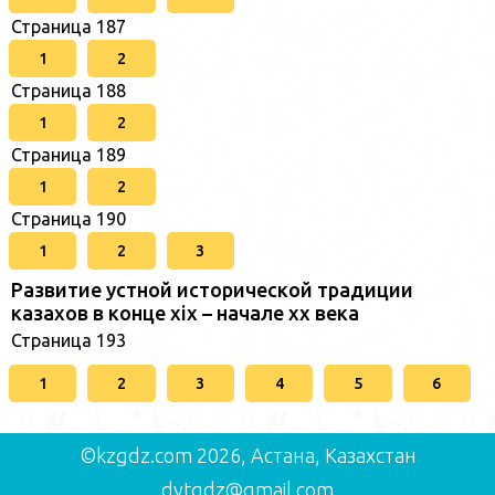
Страница 187
1
2
Страница 188
1
2
Страница 189
1
2
Страница 190
1
2
3
Развитие устной исторической традиции
казахов в конце xіх – начале хх века
Страница 193
1
2
3
4
5
6
©kzgdz.com 2026, Астана, Казахстан
dytgdz@gmail.com