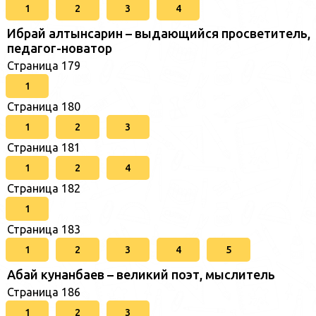
1
2
3
4
Ибрай алтынсарин – выдающийся просветитель,
педагог-новатор
Страница 179
1
Страница 180
1
2
3
Страница 181
1
2
4
Страница 182
1
Страница 183
1
2
3
4
5
Абай кунанбаев – великий поэт, мыслитель
Страница 186
1
2
3