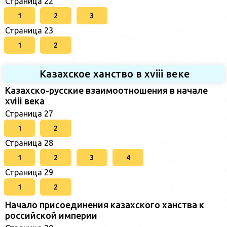
Страница 22
1
2
3
Страница 23
1
2
Казахское ханство в хviii веке
Казахско-русские взаимоотношения в начале
xviii века
Страница 27
1
2
Страница 28
1
2
3
4
Страница 29
1
2
Начало присоединения казахского ханства к
российской империи