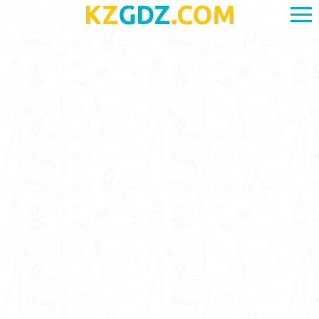
KZ
GDZ
.COM