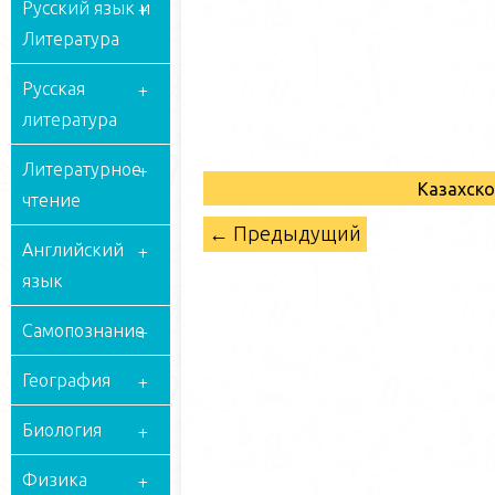
Русский язык и
Литература
Русская
литература
Литературное
Казахск
чтение
← Предыдущий
Английский
язык
Самопознание
География
Биология
Физика