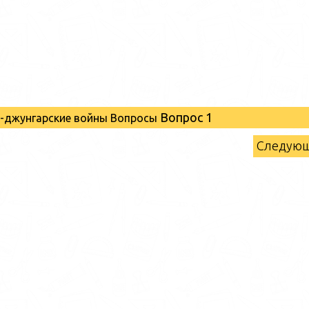
Вопрос 1
о-джунгарские войны Вопросы
Следую