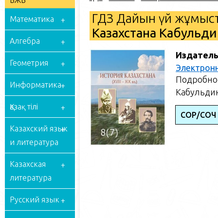
БЖБ
ГДЗ Дайын үй жұмыст
Математика
Казахстана Кабульдин
Алгебра
Издатель
Геометрия
Электрон
Подробное
Информатика
Кабульдин
Қазақ тілі
СОР/СОЧ
Казахский язык
и литература
Казахская
литература
Русский язык