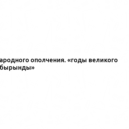
ародного ополчения. «годы великого
ш?бырынды»