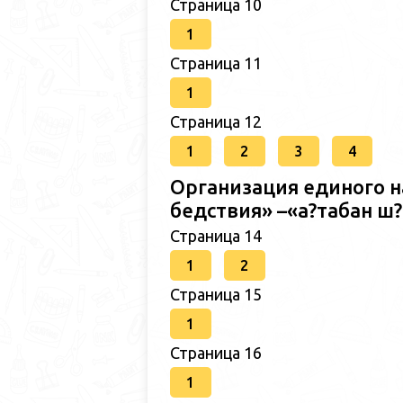
Страница 10
1
Страница 11
1
Страница 12
1
2
3
4
Организация единого н
бедствия» –«а?табан 
Страница 14
1
2
Страница 15
1
Страница 16
1