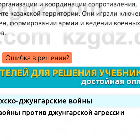
Ошибка в решении?
ахско-джунгарские войны
войны против джунгарской агрессии