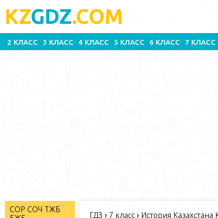
KZ
GDZ
.COM
2 КЛАСС
3 КЛАСС
4 КЛАСС
5 КЛАСС
6 КЛАСС
7 КЛАСС
СОР СОЧ ТЖБ
ГДЗ
›
7 класс
›
История Казахстана К