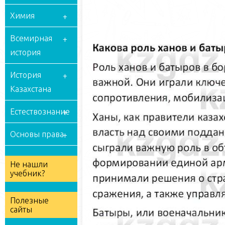
Химия
Всемирная
история
История
Казахстана
Естествознание
Основы права
Не нашли
учебник?
Полезные
сайты