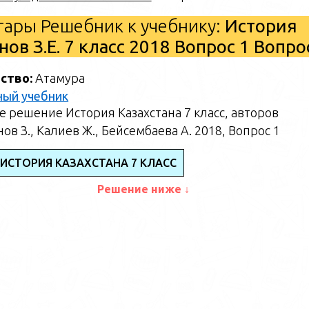
ары Решебник к учебнику:
История
ов З.Е. 7 класс 2018 Вопрос 1 Вопр
ство:
Атамура
ный учебник
 решение История Казахстана 7 класс, авторов
ов З., Калиев Ж., Бейсембаева А. 2018, Вопрос 1
 ИСТОРИЯ КАЗАХСТАНА 7 КЛАСС
Решение ниже ↓