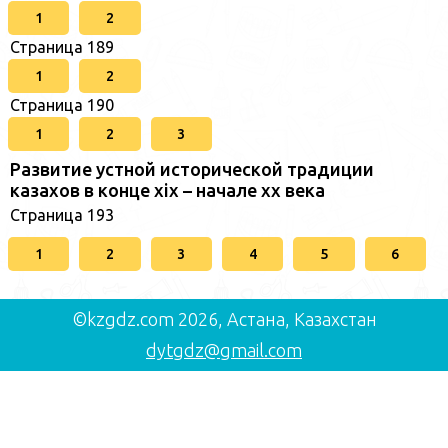
1
2
Страница 189
1
2
Страница 190
1
2
3
Развитие устной исторической традиции
казахов в конце xіх – начале хх века
Страница 193
1
2
3
4
5
6
©kzgdz.com 2026, Астана, Казахстан
dytgdz@gmail.com