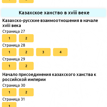
Казахское ханство в хviii веке
Казахско-русские взаимоотношения в начале
xviii века
Страница 27
1
2
Страница 28
1
2
3
4
Страница 29
1
2
Начало присоединения казахского ханства к
российской империи
Страница 30
1
2
Страница 31
1