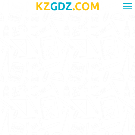
KZ
GDZ
.COM