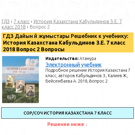
ГДЗ
›
7 класс
›
История Казахстана Кабульдинов З.Е. 7
класс 2018
›
Вопрос 2
ГДЗ Дайын үй жұмыстары Решебник к учебнику:
История Казахстана Кабульдинов З.Е. 7 класс
2018 Вопрос 2 Вопросы
Издательство:
Атамура
Электронный учебник
Подробное решение История Казахстана 7
класс, авторов Кабульдинов З., Калиев Ж.,
Бейсембаева А. 2018, Вопрос 2
СОР/СОЧ ИСТОРИЯ КАЗАХСТАНА 7 КЛАСС
Решение ниже ↓