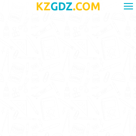
KZ
GDZ
.COM