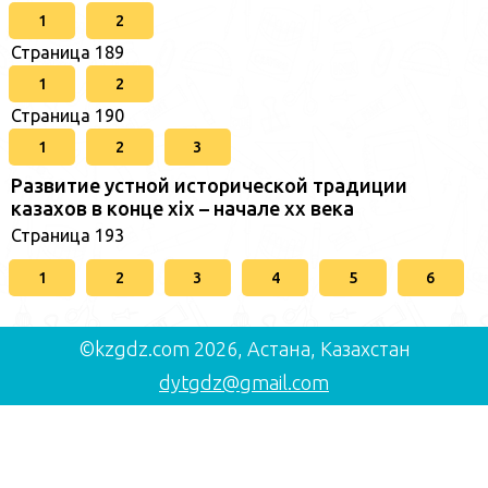
1
2
Страница 189
1
2
Страница 190
1
2
3
Развитие устной исторической традиции
казахов в конце xіх – начале хх века
Страница 193
1
2
3
4
5
6
©kzgdz.com 2026, Астана, Казахстан
dytgdz@gmail.com