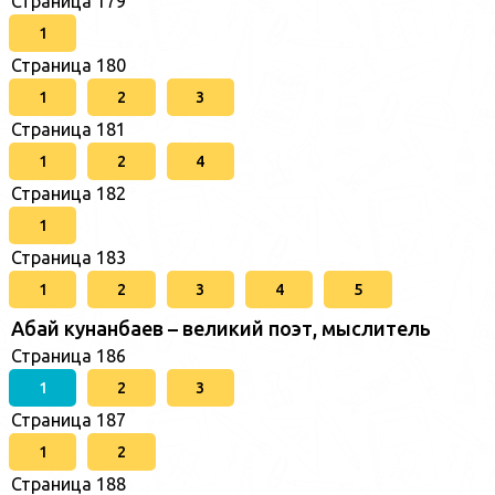
Страница 179
1
Страница 180
1
2
3
Страница 181
1
2
4
Страница 182
1
Страница 183
1
2
3
4
5
Абай кунанбаев – великий поэт, мыслитель
Страница 186
1
2
3
Страница 187
1
2
Страница 188