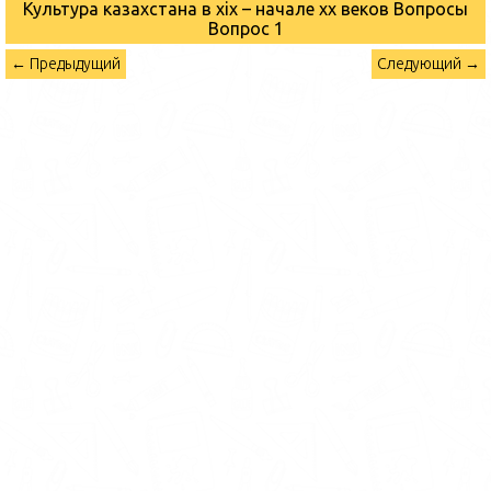
Культура казахстана в xix – начале хх веков Вопросы
Вопрос 1
← Предыдущий
Следующий →