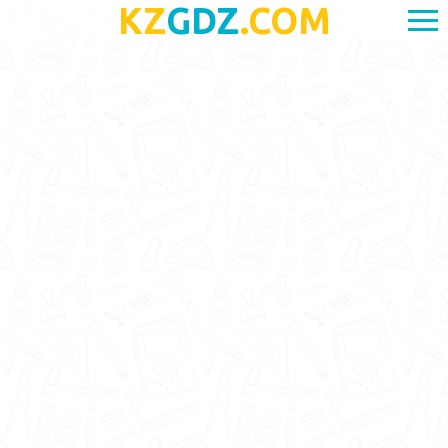
KZ
GDZ
.COM