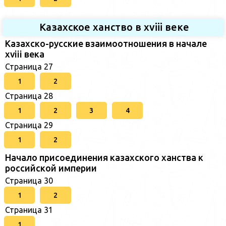
Казахское ханство в хviii веке
Казахско-русские взаимоотношения в начале
xviii века
Страница 27
1
2
Страница 28
1
2
3
4
Страница 29
1
2
Начало присоединения казахского ханства к
российской империи
Страница 30
1
2
Страница 31
1