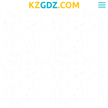
KZ
GDZ
.COM