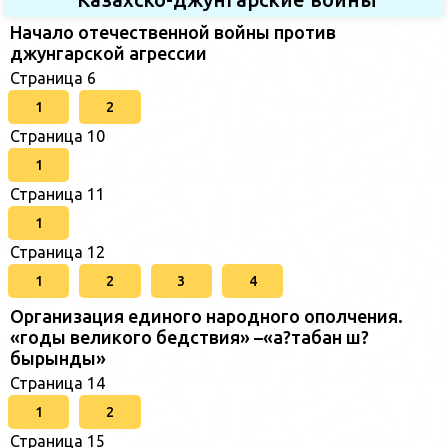
Начало отечественной войны против
джунгарской агрессии
Страница 6
1
2
Страница 10
1
Страница 11
1
Страница 12
1
2
3
4
Организация единого народного ополчения.
«годы великого бедствия» –«а?табан ш?
бырынды»
Страница 14
1
2
Страница 15