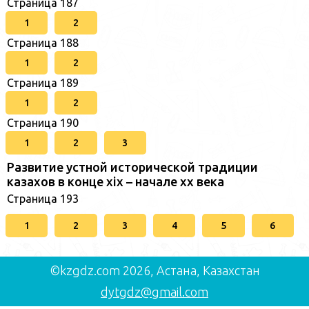
Страница 187
1
2
Страница 188
1
2
Страница 189
1
2
Страница 190
1
2
3
Развитие устной исторической традиции
казахов в конце xіх – начале хх века
Страница 193
1
2
3
4
5
6
©kzgdz.com 2026, Астана, Казахстан
dytgdz@gmail.com