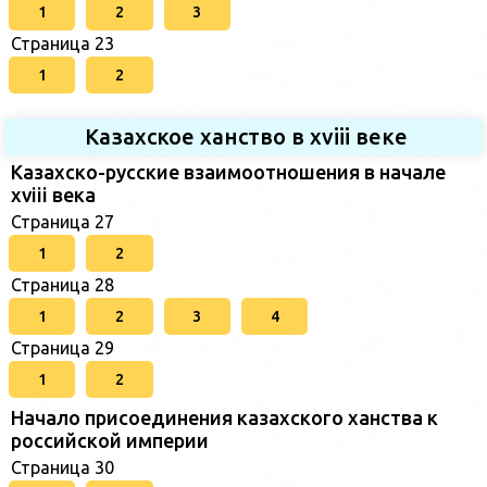
1
2
3
Страница 23
1
2
Казахское ханство в хviii веке
Казахско-русские взаимоотношения в начале
xviii века
Страница 27
1
2
Страница 28
1
2
3
4
Страница 29
1
2
Начало присоединения казахского ханства к
российской империи
Страница 30