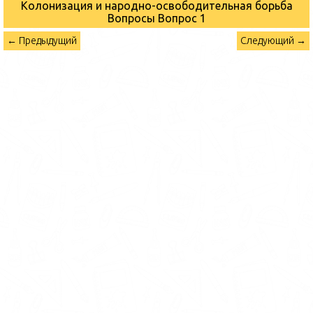
Колонизация и народно-освободительная борьба
Вопросы
Вопрос 1
← Предыдущий
Следующий →