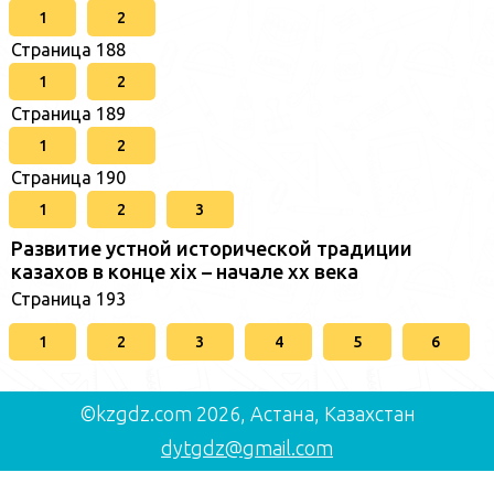
1
2
Страница 188
1
2
Страница 189
1
2
Страница 190
1
2
3
Развитие устной исторической традиции
казахов в конце xіх – начале хх века
Страница 193
1
2
3
4
5
6
©kzgdz.com 2026, Астана, Казахстан
dytgdz@gmail.com