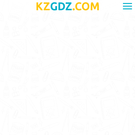
KZ
GDZ
.COM