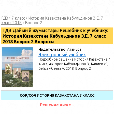
ГДЗ
›
7 класс
›
История Казахстана Кабульдинов З.Е. 7
класс 2018
›
Вопрос 2
ГДЗ Дайын үй жұмыстары Решебник к учебнику:
История Казахстана Кабульдинов З.Е. 7 класс
2018 Вопрос 2 Вопросы
Издательство:
Атамура
Электронный учебник
Подробное решение История Казахстана 7
класс, авторов Кабульдинов З., Калиев Ж.,
Бейсембаева А. 2018, Вопрос 2
СОР/СОЧ ИСТОРИЯ КАЗАХСТАНА 7 КЛАСС
Решение ниже ↓