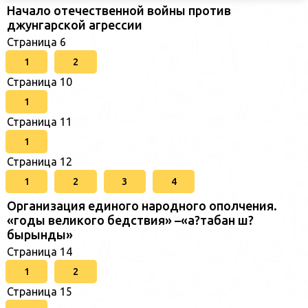
Начало отечественной войны против
джунгарской агрессии
Страница 6
1
2
Страница 10
1
Страница 11
1
Страница 12
1
2
3
4
Организация единого народного ополчения.
«годы великого бедствия» –«а?табан ш?
бырынды»
Страница 14
1
2
Страница 15