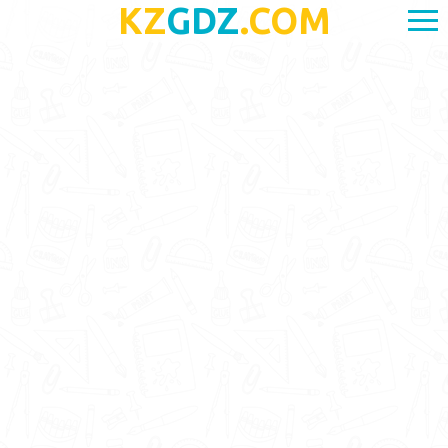
KZ
GDZ
.COM