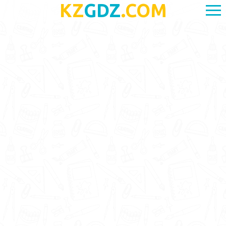
KZ
GDZ
.COM