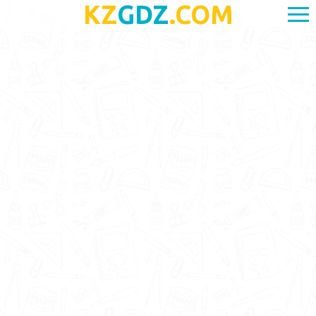
KZ
GDZ
.COM