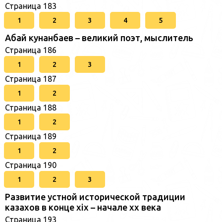
Страница 183
1
2
3
4
5
Абай кунанбаев – великий поэт, мыслитель
Страница 186
1
2
3
Страница 187
1
2
Страница 188
1
2
Страница 189
1
2
Страница 190
1
2
3
Развитие устной исторической традиции
казахов в конце xіх – начале хх века
Страница 193