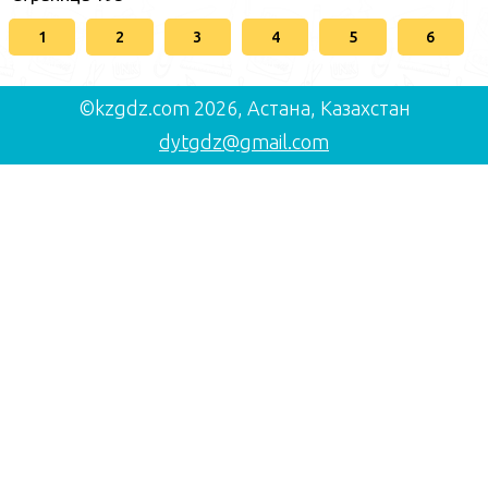
1
2
3
4
5
6
©kzgdz.com 2026, Астана, Казахстан
dytgdz@gmail.com