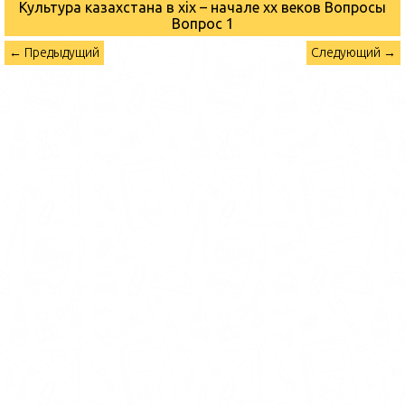
Культура казахстана в xix – начале хх веков Вопросы
Вопрос 1
← Предыдущий
Следующий →