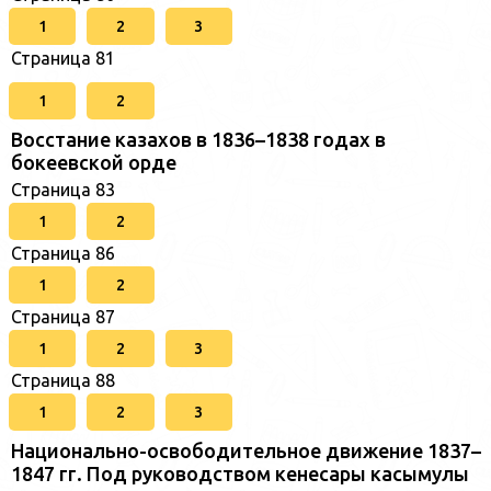
1
2
3
Страница 81
1
2
Восстание казахов в 1836–1838 годах в
бокеевской орде
Страница 83
1
2
Страница 86
1
2
Страница 87
1
2
3
Страница 88
1
2
3
Национально-освободительное движение 1837–
1847 гг. Под руководством кенесары касымулы