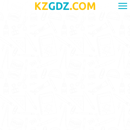
KZ
GDZ
.COM