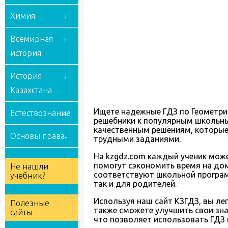
Химия
Всемирная
история
История
Казахстана
Ищете надежные ГДЗ по Геометрии
Естествознание
решебники к популярным школьны
качественным решениям, которые 
Основы права
трудными заданиями.
На kzgdz.com каждый ученик мож
помогут сэкономить время на дом
Не нашли
соответствуют школьной програм
учебник?
так и для родителей.
Используя наш сайт КЗГДЗ, вы ле
Полезные
также сможете улучшить свои зна
сайты
что позволяет использовать ГДЗ 