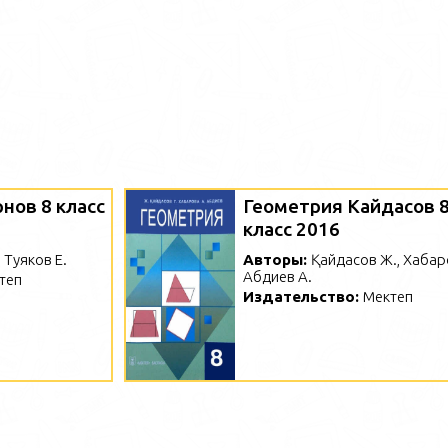
нов 8 класс
Геометрия Кайдасов 
класс 2016
 Туяков Е.
Авторы:
Қайдасов Ж., Хабаро
Абдиев А.
теп
Издательство:
Мектеп