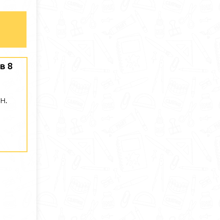
в 8
Н.