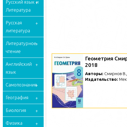
Русский язык и
Литература
Русская
литература
Литературное
чтение
Геометрия Смир
Английский
2018
язык
Авторы:
Смирнов В.,
Издательство:
Мек
Самопознание
География
Биология
Физика