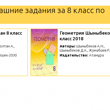
ашние задания за 8 класс по
ан 8 класс
Геометрия Шыныбеко
класс 2018
Солтан А.,
Авторы:
Шыныбеков А.Н.,
Шыныбеков Д.А., Жумабаев Р.
ешек-2030
Издательство:
Атамұра