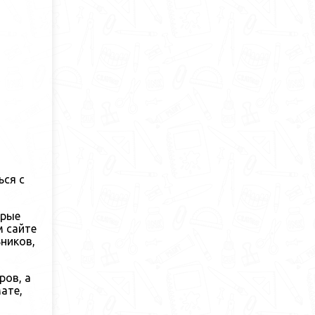
ься с
орые
м сайте
ников,
ров, а
ате,