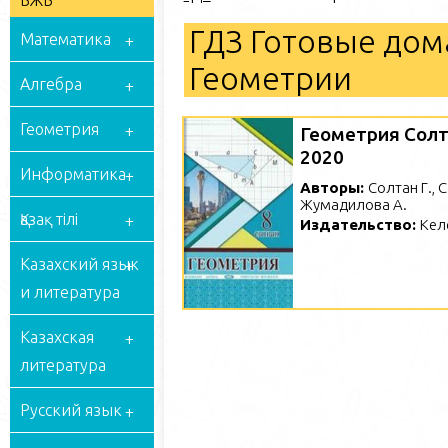
БЖБ
ГДЗ Готовые дом
Математика
Геометрии
Алгебра
Геометрия
Геометрия Солт
2020
Информатика
Авторы:
Солтан Г., 
Жумадилова А.
Қазақ тілі
Издательство:
Кел
Казахский язык
и литература
Казахская
литература
Русский язык