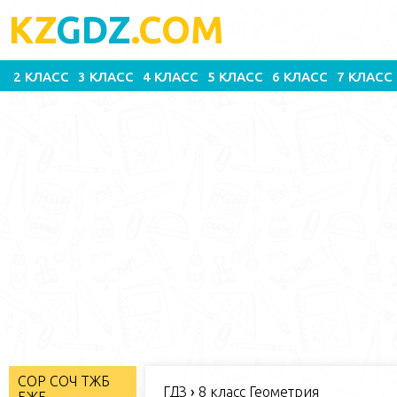
KZ
GDZ
.COM
2 КЛАСС
3 КЛАСС
4 КЛАСС
5 КЛАСС
6 КЛАСС
7 КЛАСС
СОР СОЧ ТЖБ
ГДЗ
›
8 класс Геометрия