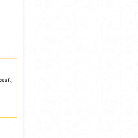
8
ва Г.,