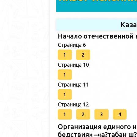
Каз
Начало отечественной 
Страница 6
1
2
Страница 10
1
Страница 11
1
Страница 12
1
2
3
4
Организация единого н
бедствия» –«а?табан 