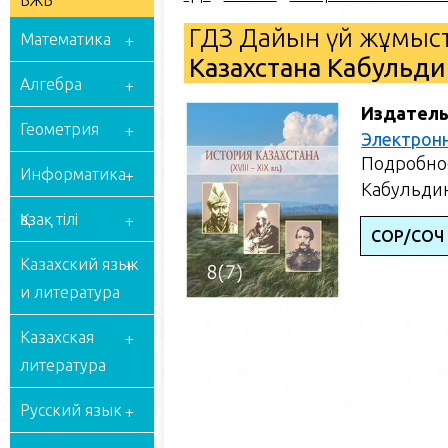
БЖБ
ГДЗ Дайын үй жұмыст
Математика
Казахстана Кабульдин
Алгебра
Издатель
Геометрия
Электрон
Подробное
Информатика
Кабульдин
Қазақ тілі
СОР/СОЧ
Казахский язык
и литература
Казахская
литература
Русский язык