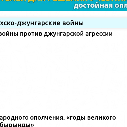
ахско-джунгарские войны
войны против джунгарской агрессии
ародного ополчения. «годы великого
ш?бырынды»