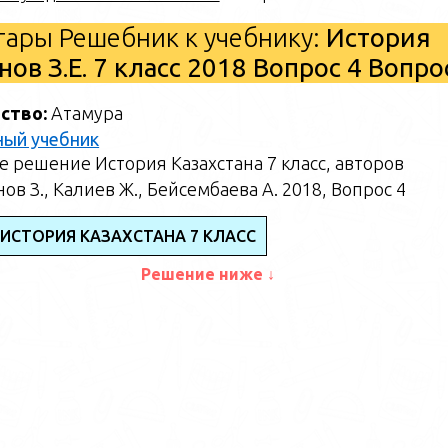
ары Решебник к учебнику:
История
ов З.Е. 7 класс 2018 Вопрос 4 Вопр
ство:
Атамура
ный учебник
 решение История Казахстана 7 класс, авторов
ов З., Калиев Ж., Бейсембаева А. 2018, Вопрос 4
 ИСТОРИЯ КАЗАХСТАНА 7 КЛАСС
Решение ниже ↓