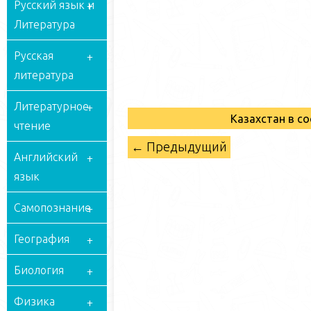
Русский язык и
Литература
Русская
литература
Литературное
Казахстан в с
чтение
← Предыдущий
Английский
язык
Самопознание
География
Биология
Физика