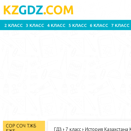
KZ
GDZ
.COM
2 КЛАСС
3 КЛАСС
4 КЛАСС
5 КЛАСС
6 КЛАСС
7 КЛАСС
СОР СОЧ ТЖБ
ГДЗ
›
7 класс
›
История Казахстана К