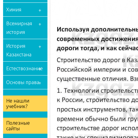
Химия
Всемирная
история
История
Казахстана
Естествознание
Основы права
Не нашли
учебник?
Полезные
сайты