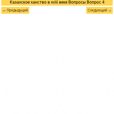
Казахское ханство в хviii веке Вопросы
Вопрос 4
← Предыдущий
Следующий →