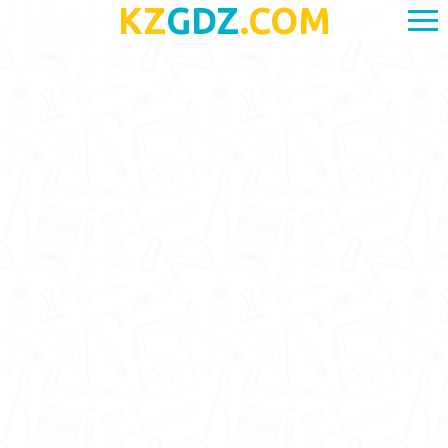
KZ
GDZ
.COM