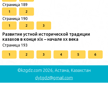
Страница 189
1
2
Страница 190
1
2
3
Развитие устной исторической традиции
казахов в конце xіх – начале хх века
Страница 193
1
2
3
4
5
6
©kzgdz.com 2026, Астана, Казахстан
dytgdz@gmail.com