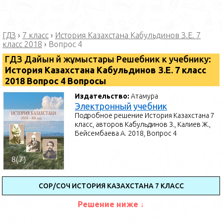
ГДЗ
›
7 класс
›
История Казахстана Кабульдинов З.Е. 7
класс 2018
›
Вопрос 4
ГДЗ Дайын үй жұмыстары Решебник к учебнику:
История Казахстана Кабульдинов З.Е. 7 класс
2018 Вопрос 4 Вопросы
Издательство:
Атамура
Электронный учебник
Подробное решение История Казахстана 7
класс, авторов Кабульдинов З., Калиев Ж.,
Бейсембаева А. 2018, Вопрос 4
СОР/СОЧ ИСТОРИЯ КАЗАХСТАНА 7 КЛАСС
Решение ниже ↓