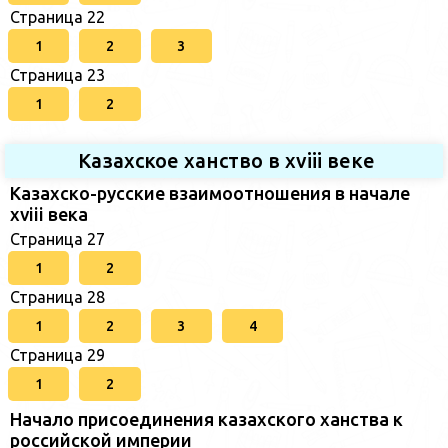
Страница 22
1
2
3
Страница 23
1
2
Казахское ханство в хviii веке
Казахско-русские взаимоотношения в начале
xviii века
Страница 27
1
2
Страница 28
1
2
3
4
Страница 29
1
2
Начало присоединения казахского ханства к
российской империи