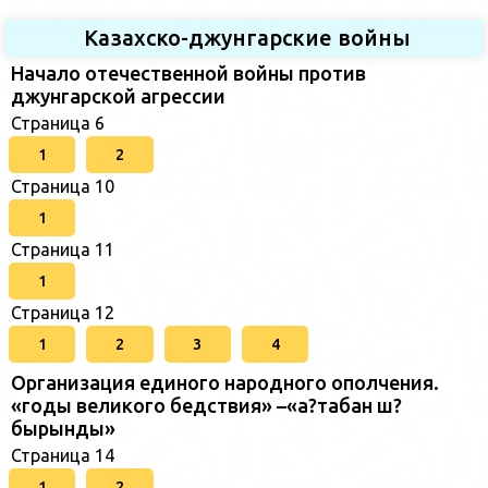
Казахско-джунгарские войны
Начало отечественной войны против
джунгарской агрессии
Страница 6
1
2
Страница 10
1
Страница 11
1
Страница 12
1
2
3
4
Организация единого народного ополчения.
«годы великого бедствия» –«а?табан ш?
бырынды»
Страница 14
1
2