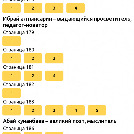
1
2
3
4
Ибрай алтынсарин – выдающийся просветитель,
педагог-новатор
Страница 179
1
Страница 180
1
2
3
Страница 181
1
2
4
Страница 182
1
Страница 183
1
2
3
4
5
Абай кунанбаев – великий поэт, мыслитель
Страница 186