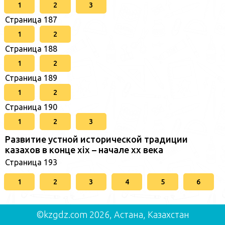
1
2
3
Страница 187
1
2
Страница 188
1
2
Страница 189
1
2
Страница 190
1
2
3
Развитие устной исторической традиции
казахов в конце xіх – начале хх века
Страница 193
1
2
3
4
5
6
©kzgdz.com 2026, Астана, Казахстан