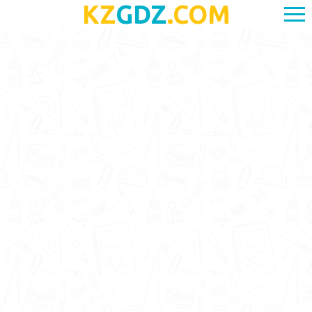
KZ
GDZ
.COM