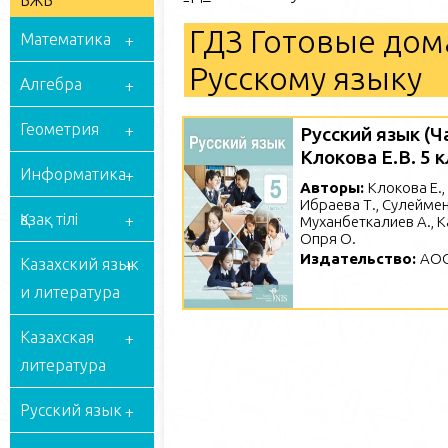
БЖБ
ГДЗ Готовые дом
Математика
Русскому языку
Алгебра
Геометрия
Русский язык (Ч
Клокова Е.В. 5 
Информатика
Авторы:
Клокова Е.,
Ибраева Т., Сулеймен
Қазақ тілі
Муханбеткалиев А., К
Опря О.
Издательство:
АОО
Казахский язык
и литература
Казахская
литература
Русский язык