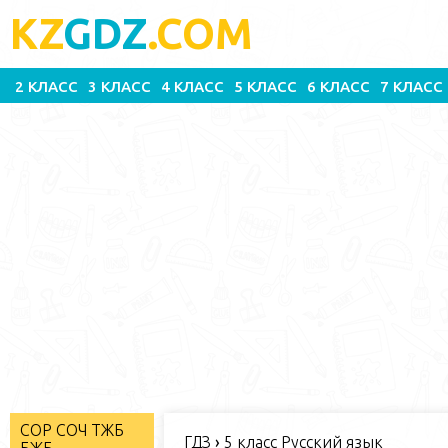
KZ
GDZ
.COM
2 КЛАСС
3 КЛАСС
4 КЛАСС
5 КЛАСС
6 КЛАСС
7 КЛАСС
СОР СОЧ ТЖБ
ГДЗ
›
5 класс Русский язык