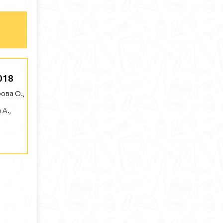
018
ова О.,
А.,