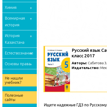
Химия
Всемирная
история
История
Казахстана
Русский язык Са
Естествознание
класс 2017
Авторы:
Сабитова З.
Основы права
Издательство:
Мек
Не нашли
учебник?
Полезные
сайты
Ищете надежные ГДЗ по Русскому 