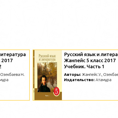
литература
Русский язык и литер
 2017
Жанпейс 5 класс 2017
2
Учебник. Часть 1
 Озекбаева Н.
Авторы:
Жанпейс У., Озекбае
мұра
Издательство:
Атамұра