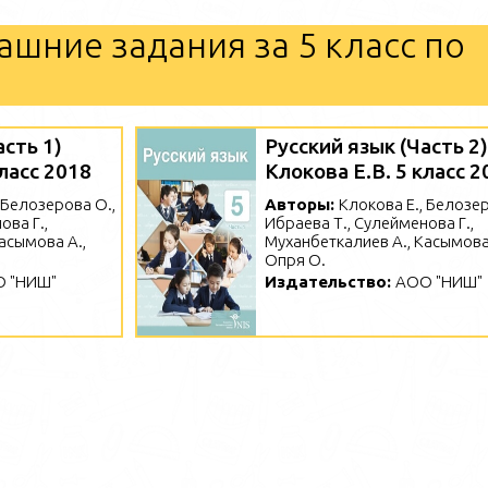
ашние задания за 5 класс по
асть 1)
Русский язык (Часть 2)
класс 2018
Клокова Е.В. 5 класс 2
 Белозерова О.,
Авторы:
Клокова Е., Белозер
ова Г.,
Ибраева Т., Сулейменова Г.,
асымова А.,
Муханбеткалиев А., Касымова 
Опря О.
 "НИШ"
Издательство:
АОО "НИШ"