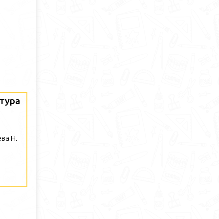
атура
ва Н.