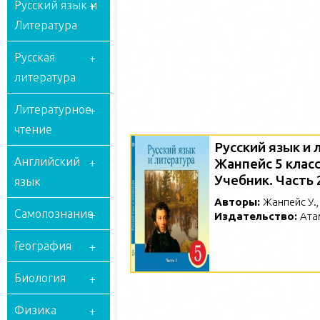
Русский язык и
Литература
Русская
литература
Литературное
чтение
Русский язык и 
Английский
Жанпейс 5 класс
Учебник. Часть 
язык
Авторы:
Жанпейс У.,
Самопознание
Издательство:
Ата
География
Биология
Физика