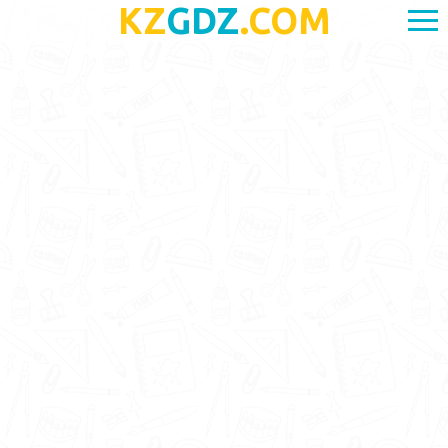
KZ
GDZ
.COM