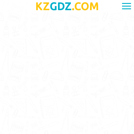
KZ
GDZ
.COM