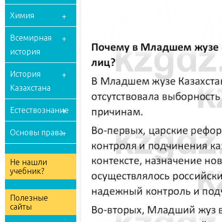
Химия
Всемирная
история
История
Казахстана
Естествознание
Основы права
Не нашли
учебник?
Полезные
сайты