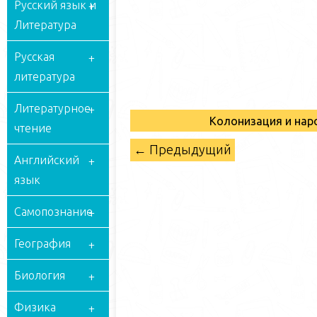
Русский язык и
Литература
Русская
литература
Литературное
Колонизация и на
чтение
← Предыдущий
Английский
язык
Самопознание
География
Биология
Физика