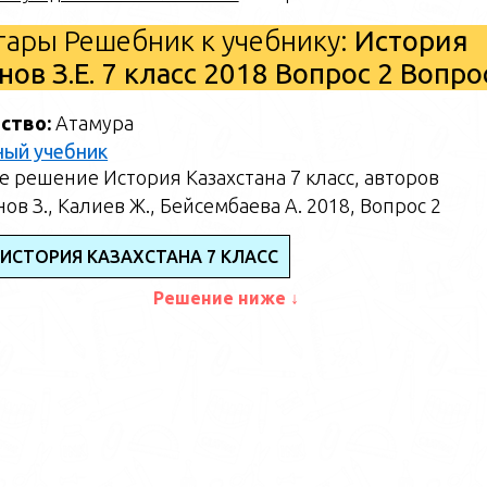
ары Решебник к учебнику:
История
ов З.Е. 7 класс 2018 Вопрос 2 Вопр
ство:
Атамура
ный учебник
 решение История Казахстана 7 класс, авторов
ов З., Калиев Ж., Бейсембаева А. 2018, Вопрос 2
 ИСТОРИЯ КАЗАХСТАНА 7 КЛАСС
Решение ниже ↓