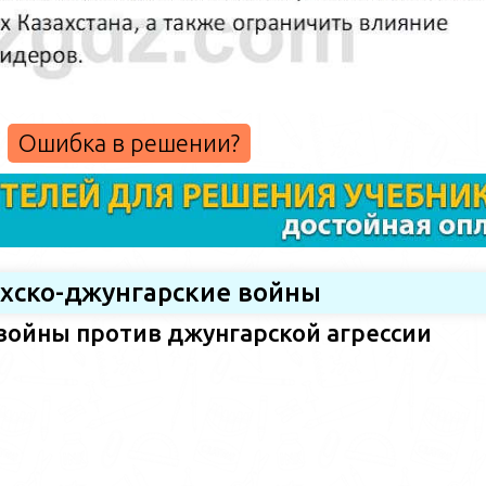
Ошибка в решении?
ахско-джунгарские войны
войны против джунгарской агрессии