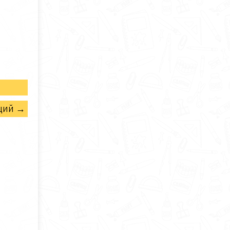
щий →