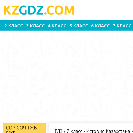
KZ
GDZ
.COM
2 КЛАСС
3 КЛАСС
4 КЛАСС
5 КЛАСС
6 КЛАСС
7 КЛАСС
СОР СОЧ ТЖБ
ГДЗ
›
7 класс
›
История Казахстана К