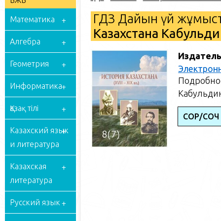
БЖБ
ГДЗ Дайын үй жұмыст
Математика
Казахстана Кабульдин
Алгебра
Издатель
Геометрия
Электрон
Подробное
Информатика
Кабульдин
Қазақ тілі
СОР/СОЧ
Казахский язык
и литература
Казахская
литература
Русский язык