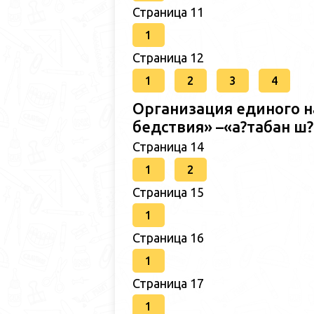
Страница 11
1
Страница 12
1
2
3
4
Организация единого н
бедствия» –«а?табан 
Страница 14
1
2
Страница 15
1
Страница 16
1
Страница 17
1