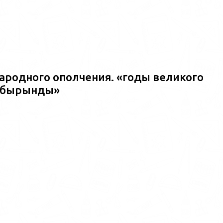
ародного ополчения. «годы великого
ш?бырынды»