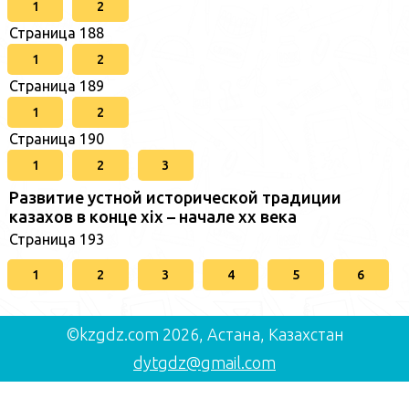
1
2
Страница 188
1
2
Страница 189
1
2
Страница 190
1
2
3
Развитие устной исторической традиции
казахов в конце xіх – начале хх века
Страница 193
1
2
3
4
5
6
©kzgdz.com 2026, Астана, Казахстан
dytgdz@gmail.com