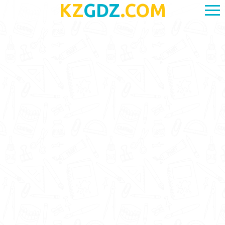
KZ
GDZ
.COM