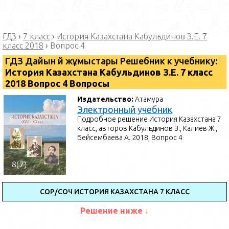
ГДЗ
›
7 класс
›
История Казахстана Кабульдинов З.Е. 7
класс 2018
›
Вопрос 4
ГДЗ Дайын үй жұмыстары Решебник к учебнику:
История Казахстана Кабульдинов З.Е. 7 класс
2018 Вопрос 4 Вопросы
Издательство:
Атамура
Электронный учебник
Подробное решение История Казахстана 7
класс, авторов Кабульдинов З., Калиев Ж.,
Бейсембаева А. 2018, Вопрос 4
СОР/СОЧ ИСТОРИЯ КАЗАХСТАНА 7 КЛАСС
Решение ниже ↓