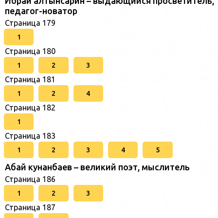
Ибрай алтынсарин – выдающийся просветитель,
педагог-новатор
Страница 179
1
Страница 180
1
2
3
Страница 181
1
2
4
Страница 182
1
Страница 183
1
2
3
4
5
Абай кунанбаев – великий поэт, мыслитель
Страница 186
1
2
3
Страница 187