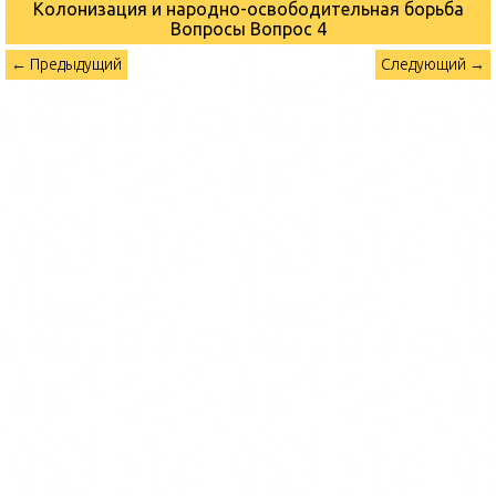
Колонизация и народно-освободительная борьба
Вопросы
Вопрос 4
← Предыдущий
Следующий →