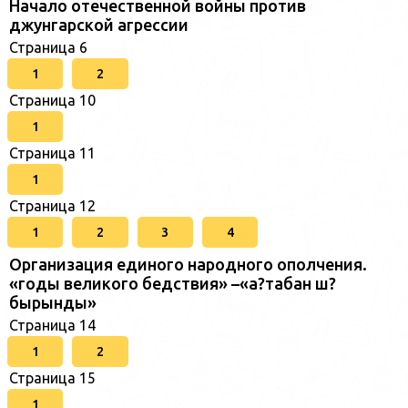
Начало отечественной войны против
джунгарской агрессии
Страница 6
1
2
Страница 10
1
Страница 11
1
Страница 12
1
2
3
4
Организация единого народного ополчения.
«годы великого бедствия» –«а?табан ш?
бырынды»
Страница 14
1
2
Страница 15
1