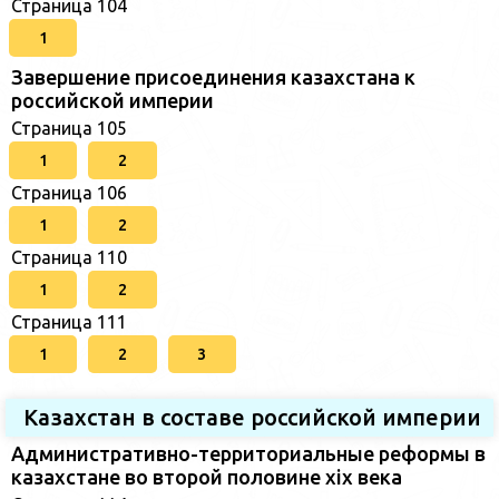
Страница 104
1
Завершение присоединения казахстана к
российской империи
Страница 105
1
2
Страница 106
1
2
Страница 110
1
2
Страница 111
1
2
3
Казахстан в составе российской империи
Административно-территориальные реформы в
казахстане во второй половине xix века