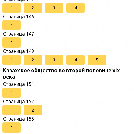
1
2
3
4
Страница 146
1
Страница 147
1
Страница 149
1
2
3
4
5
Казахское общество во второй половине хіх
века
Страница 151
1
Страница 152
1
2
Страница 153
1