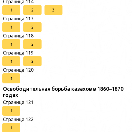
Страница 114
1
2
3
Страница 117
1
2
Страница 118
1
2
Страница 119
1
2
Страница 120
1
Освободительная борьба казахов в 1860–1870
годах
Страница 121
1
Страница 122
1