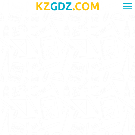
KZ
GDZ
.COM