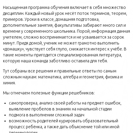
Насыщенная программа обучения включает в себя множество
дисциплин. Каждый новый урок несёт поток терминов, теорем,
примеров. Уроки в классе, домашняя подготовка,
дополнительные занятия, факультативы забирают много сил и
времени у современного школьника. Порой, информация данная
учителем, сложно воспринимается и не усваивается за сорок
минут. Придя домой, ученик не может грамотно выполнить
«домашку», чувствует себя глупо, снижается интерес к учёбе. В
такие моменты пригодится специализированная литература,
которую наша команда заботливо оставила для тебя.
Тут собраны все решения и правильные ответы по самым
сложным наукам: математика, алгебра и геометрия, физика и
химия.
Мы отмечаем полезные функции решебников:
самопроверка, анализ своей работы на предмет ошибок,
выявление пробелов в знаниях на начальной стадии
подмога в выполнении сложный задач
возможность родителей курировать образовательный
процесс ребёнка, а также дать объяснение той или иной
терминологии