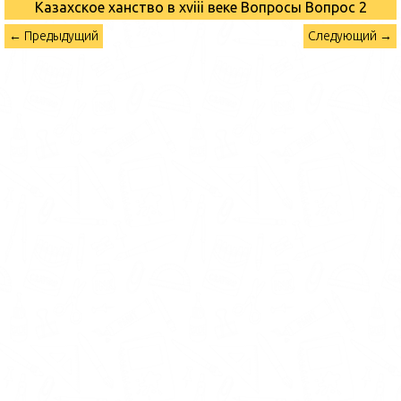
Казахское ханство в хviii веке Вопросы
Вопрос 2
← Предыдущий
Следующий →