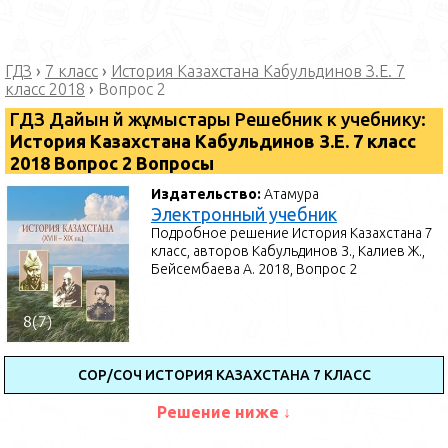
ГДЗ
›
7 класс
›
История Казахстана Кабульдинов З.Е. 7
класс 2018
›
Вопрос 2
ГДЗ Дайын үй жұмыстары Решебник к учебнику:
История Казахстана Кабульдинов З.Е. 7 класс
2018 Вопрос 2 Вопросы
Издательство:
Атамура
Электронный учебник
Подробное решение История Казахстана 7
класс, авторов Кабульдинов З., Калиев Ж.,
Бейсембаева А. 2018, Вопрос 2
СОР/СОЧ ИСТОРИЯ КАЗАХСТАНА 7 КЛАСС
Решение ниже ↓