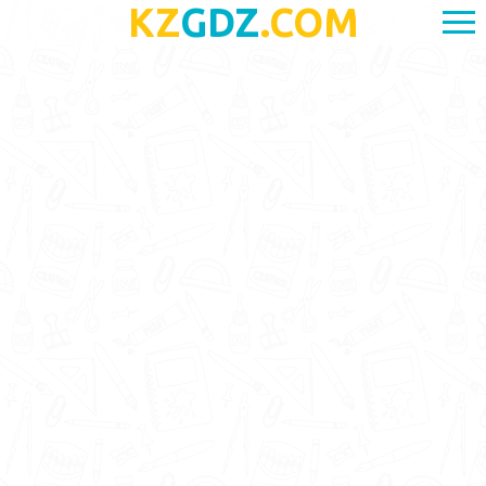
KZ
GDZ
.COM