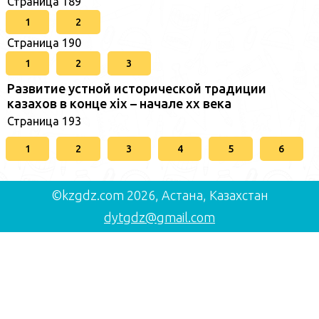
Страница 189
1
2
Страница 190
1
2
3
Развитие устной исторической традиции
казахов в конце xіх – начале хх века
Страница 193
1
2
3
4
5
6
©kzgdz.com 2026, Астана, Казахстан
dytgdz@gmail.com