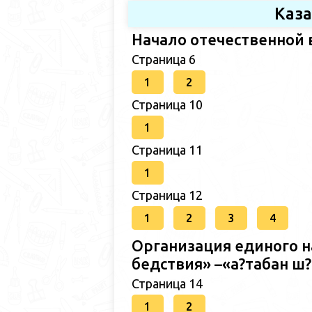
Каз
Начало отечественной 
Страница 6
1
2
Страница 10
1
Страница 11
1
Страница 12
1
2
3
4
Организация единого н
бедствия» –«а?табан 
Страница 14
1
2