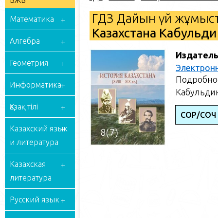
БЖБ
ГДЗ Дайын үй жұмыст
Математика
Казахстана Кабульдин
Алгебра
Издатель
Геометрия
Электрон
Подробное
Информатика
Кабульдин
Қазақ тілі
СОР/СОЧ
Казахский язык
и литература
Казахская
литература
Русский язык