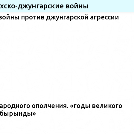
ахско-джунгарские войны
войны против джунгарской агрессии
ародного ополчения. «годы великого
ш?бырынды»