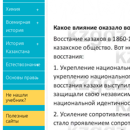
Химия
Всемирная
история
История
Казахстана
Естествознание
Основы права
Не нашли
учебник?
Полезные
сайты