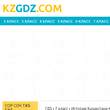
KZ
GDZ
.COM
2 КЛАСС
3 КЛАСС
4 КЛАСС
5 КЛАСС
6 КЛАСС
7 КЛАСС
СОР СОЧ ТЖБ
ГДЗ
›
7 класс
›
История Казахстана К