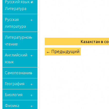
Русский язык и
Литература
Русская
литература
Литературное
Казахстан в с
чтение
← Предыдущий
Английский
язык
Самопознание
География
Биология
Физика