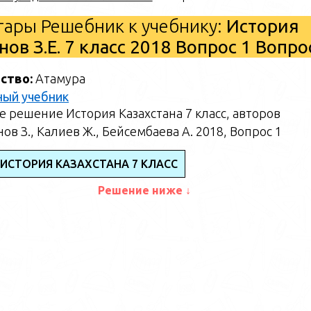
ары Решебник к учебнику:
История
ов З.Е. 7 класс 2018 Вопрос 1 Вопр
ство:
Атамура
ный учебник
 решение История Казахстана 7 класс, авторов
ов З., Калиев Ж., Бейсембаева А. 2018, Вопрос 1
 ИСТОРИЯ КАЗАХСТАНА 7 КЛАСС
Решение ниже ↓