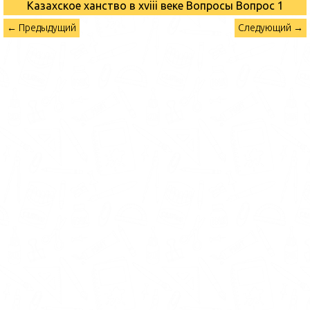
Казахское ханство в хviii веке Вопросы
Вопрос 1
← Предыдущий
Следующий →