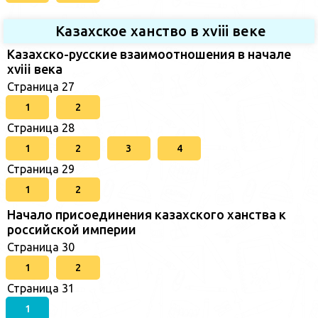
Казахское ханство в хviii веке
Казахско-русские взаимоотношения в начале
xviii века
Страница 27
1
2
Страница 28
1
2
3
4
Страница 29
1
2
Начало присоединения казахского ханства к
российской империи
Страница 30
1
2
Страница 31
1