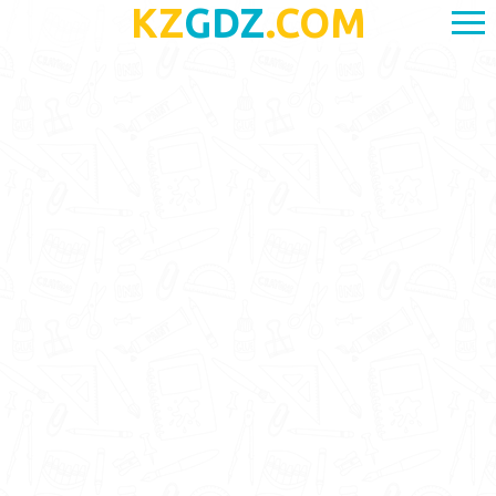
KZ
GDZ
.COM