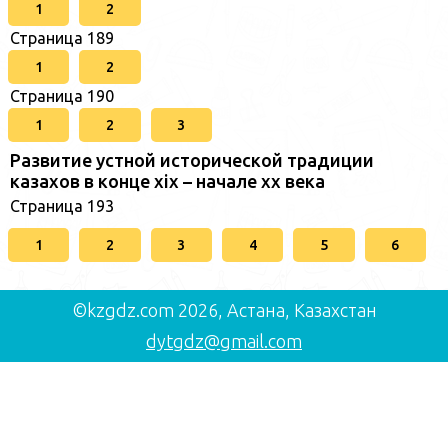
1
2
Страница 189
1
2
Страница 190
1
2
3
Развитие устной исторической традиции
казахов в конце xіх – начале хх века
Страница 193
1
2
3
4
5
6
©kzgdz.com 2026, Астана, Казахстан
dytgdz@gmail.com