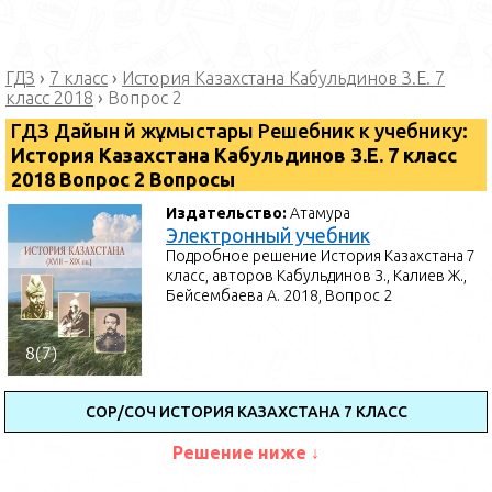
ГДЗ
›
7 класс
›
История Казахстана Кабульдинов З.Е. 7
класс 2018
›
Вопрос 2
ГДЗ Дайын үй жұмыстары Решебник к учебнику:
История Казахстана Кабульдинов З.Е. 7 класс
2018 Вопрос 2 Вопросы
Издательство:
Атамура
Электронный учебник
Подробное решение История Казахстана 7
класс, авторов Кабульдинов З., Калиев Ж.,
Бейсембаева А. 2018, Вопрос 2
СОР/СОЧ ИСТОРИЯ КАЗАХСТАНА 7 КЛАСС
Решение ниже ↓