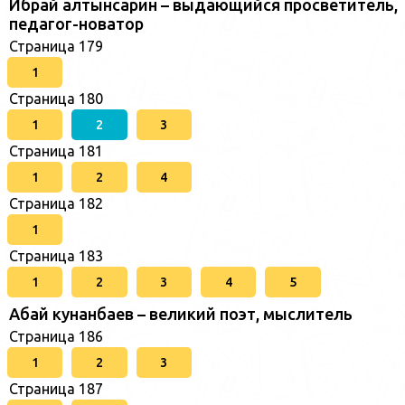
Ибрай алтынсарин – выдающийся просветитель,
педагог-новатор
Страница 179
1
Страница 180
1
2
3
Страница 181
1
2
4
Страница 182
1
Страница 183
1
2
3
4
5
Абай кунанбаев – великий поэт, мыслитель
Страница 186
1
2
3
Страница 187