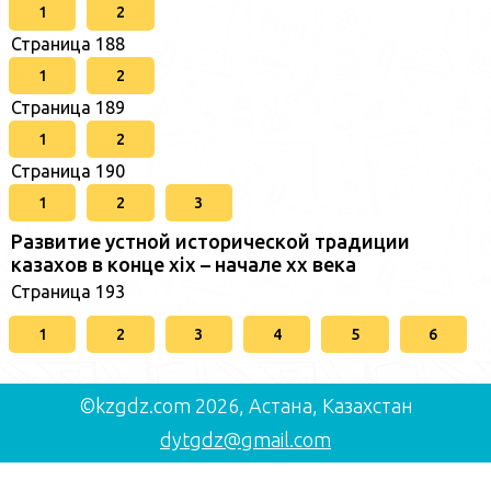
1
2
Страница 188
1
2
Страница 189
1
2
Страница 190
1
2
3
Развитие устной исторической традиции
казахов в конце xіх – начале хх века
Страница 193
1
2
3
4
5
6
©kzgdz.com 2026, Астана, Казахстан
dytgdz@gmail.com