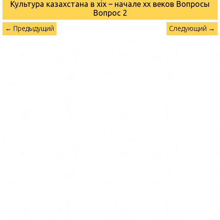
Культура казахстана в xix – начале хх веков Вопросы
Вопрос 2
← Предыдущий
Следующий →