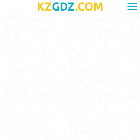
KZ
GDZ
.COM