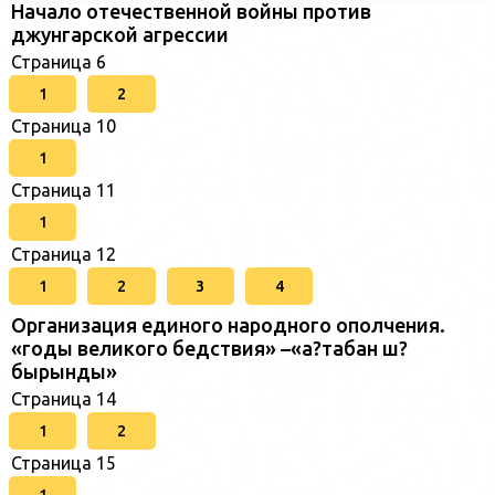
Начало отечественной войны против
джунгарской агрессии
Страница 6
1
2
Страница 10
1
Страница 11
1
Страница 12
1
2
3
4
Организация единого народного ополчения.
«годы великого бедствия» –«а?табан ш?
бырынды»
Страница 14
1
2
Страница 15