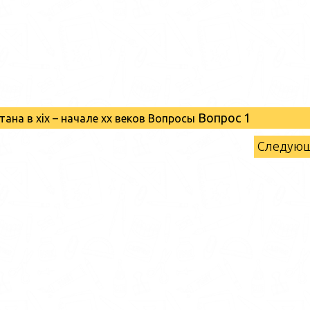
Вопрос 1
тана в xix – начале хх веков Вопросы
Следую