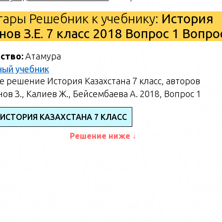
ары Решебник к учебнику:
История
ов З.Е. 7 класс 2018 Вопрос 1 Вопр
ство:
Атамура
ный учебник
 решение История Казахстана 7 класс, авторов
ов З., Калиев Ж., Бейсембаева А. 2018, Вопрос 1
 ИСТОРИЯ КАЗАХСТАНА 7 КЛАСС
Решение ниже ↓