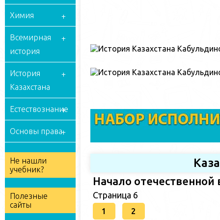
Химия
Всемирная
история
История
Казахстана
Естествознание
Основы права
Каз
Не нашли
учебник?
Начало отечественной 
Страница 6
Полезные
сайты
1
2