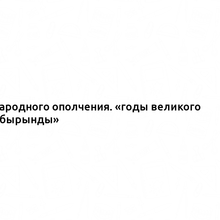
ародного ополчения. «годы великого
ш?бырынды»