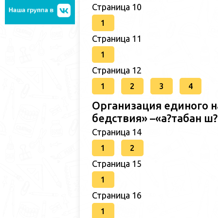
Страница 10
1
Страница 11
1
Страница 12
1
2
3
4
Организация единого н
бедствия» –«а?табан 
Страница 14
1
2
Страница 15
1
Страница 16
1