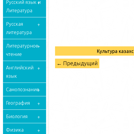
Русский язык и
Литература
Русская
литература
Литературное
Культура казахс
чтение
← Предыдущий
Английский
язык
Самопознание
География
Биология
Физика