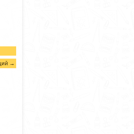
щий →