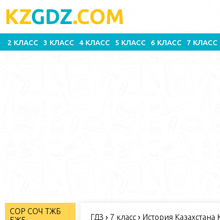
KZ
GDZ
.COM
2 КЛАСС
3 КЛАСС
4 КЛАСС
5 КЛАСС
6 КЛАСС
7 КЛАСС
СОР СОЧ ТЖБ
ГДЗ
›
7 класс
›
История Казахстана К