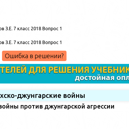
Ошибка в решении?
ахско-джунгарские войны
войны против джунгарской агрессии