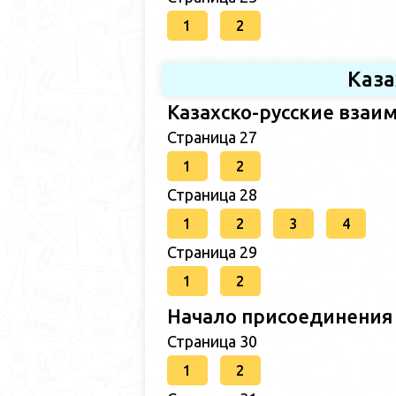
1
2
Каза
Казахско-русские взаим
Страница 27
1
2
Страница 28
1
2
3
4
Страница 29
1
2
Начало присоединения 
Страница 30
1
2