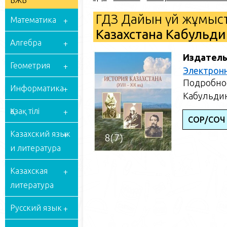
БЖБ
ГДЗ Дайын үй жұмыст
Математика
Казахстана Кабульдин
Алгебра
Издатель
Геометрия
Электрон
Подробное
Информатика
Кабульдин
Қазақ тілі
СОР/СОЧ
Казахский язык
и литература
Казахская
литература
Русский язык